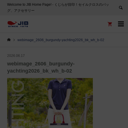
Welcome to JIB Home Page! ‐ くじらが目印！セイルクロスのバッ
グ、アクセサリー


webimage_2606_burgundy-yachting2026_bk_wh_b-02
2026.06.17
webimage_2606_burgundy-
yachting2026_bk_wh_b-02