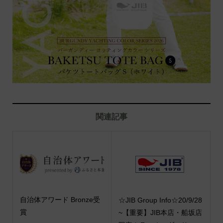
関連記事
自治体アワード Bronze受
☆JIB Group Info☆20/9/28
賞
~【重要】JIB本店・船坂店