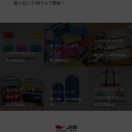
国ヶ丘にてJIBフェア開催！
ショルダーベル
オプションポケ
ト エンボス
バケツマルシェ
ットS
¥4,840 ～ ¥5,500
(税
¥7,480
¥1,980
(税込)
(税込)
込)
セイルバッグ S
ビッグトート オ
プレスバッグ
ロープ
ープンタイプ
¥4,180 ～ ¥4,620
(税
¥5,720
¥34,100
(税込)
込)
(税込)