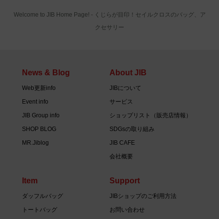
Welcome to JIB Home Page! ‐ くじらが目印！セイルクロスのバッグ、ア
クセサリー
News & Blog
About JIB
Web更新info
JIBについて
Event info
サービス
JIB Group info
ショップリスト（販売店情報）
SHOP BLOG
SDGsの取り組み
MR.Jiblog
JIB CAFE
会社概要
Item
Support
ダッフルバッグ
JIBショップのご利用方法
トートバッグ
お問い合わせ