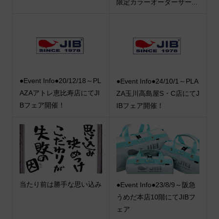
限定カラーオーダーサー...
●Event Info●20/12/18～PL
●Event Info●24/10/1～PLA
AZAアトレ恵比寿店にてJI
ZA玉川高島屋S・C店にてJ
Bフェア開催！
IBフェア開催！
当たり前は勝手な思い込み
●Event Info●23/8/9～阪急
うめだ本店10階にてJIBフ
ェア