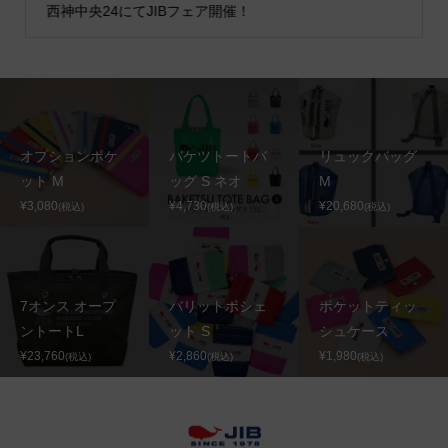
西神中央24にてJIBフェア開催！
オプションポケ
バケツトートバ
リュックバッグ
ット M
ッグ S ネオ
M
¥3,080
¥4,730
¥20,680
(税込)
(税込)
(税込)
7オンス オープ
バリットポシェ
ポケットティッ
ントートL
ット S
シュケース
¥23,760
¥2,860
¥1,980
(税込)
(税込)
(税込)