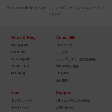
Welcome to JIB Home Page! ‐ くじらが目印！セイルクロスのバッグ、ア
クセサリー
News & Blog
About JIB
Web更新info
JIBについて
Event info
サービス
JIB Group info
ショップリスト（販売店情報）
SHOP BLOG
SDGsの取り組み
MR.Jiblog
JIB CAFE
会社概要
Item
Support
ダッフルバッグ
JIBショップのご利用方法
トートバッグ
お問い合わせ