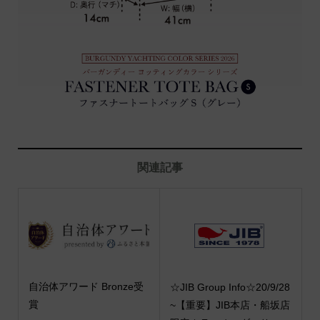
関連記事
自治体アワード Bronze受
☆JIB Group Info☆20/9/28
賞
~【重要】JIB本店・船坂店