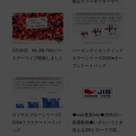
限定カラーオーダーサー...
3月30日 Mr.JIB 76thバー
バーガンディヨッティング
スデーライブ開催しました
カラーシリーズ2026●オー
プントートバッグ
ロイヤルブルーシリーズ2
◆web更新Info◆20/5/21~
026●ファスナートートバ
新着動画◆いざというとき
ッグ
使えるJIBとロープで高...