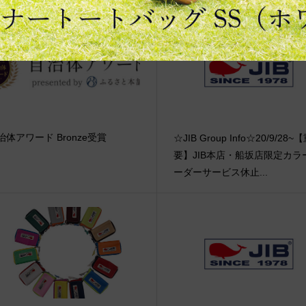
治体アワード Bronze受賞
☆JIB Group Info☆20/9/28~
要】JIB本店・船坂店限定カラ
ーダーサービス休止...