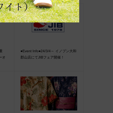
【重
●Event Info●24/3/4～ イノブン大和
ーオ
郡山店にてJIBフェア開催！