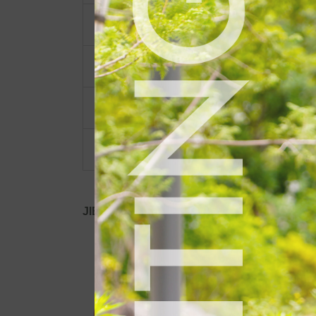
ポーチ・ポシェット
小物類
限定品・限定カラー
その他
JIB公式SNS