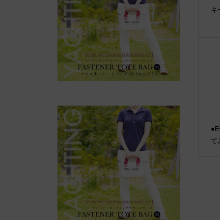
キ
●E
て