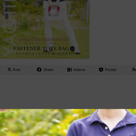
Post
Share
Hatena
Pocket