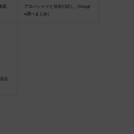
IB直
アロハシャツと浴衣の話し（Googl
e調べまとめ）
百貨店生