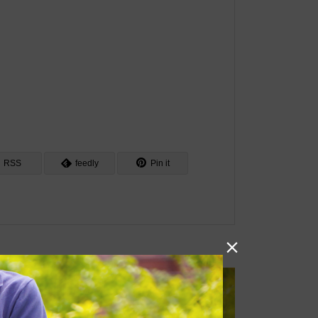
RSS
feedly
Pin it
