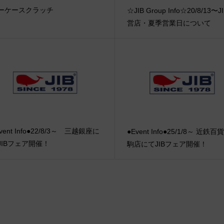
ーケースクラッチ
☆JIB Group Info☆20/8/13〜J
営店・夏季営業日について
vent Info●22/8/3～ 三越銀座に
●Event Info●25/1/8～ 近鉄
JIBフェア開催！
駒店にてJIBフェア開催！