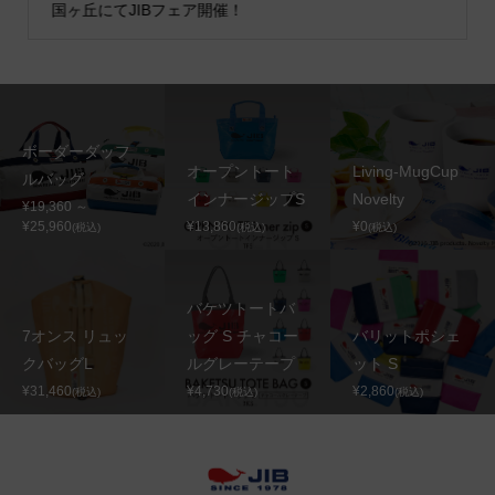
国ヶ丘にてJIBフェア開催！
ボーダーダッフ
オープントート
Living-MugCup
ルバッグ
インナージップS
Novelty
¥19,360 ～
¥25,960
¥13,860
¥0
(税込)
(税込)
(税込)
バケツトートバ
7オンス リュッ
ッグ S チャコー
バリットポシェ
クバッグL
ルグレーテープ
ット S
¥31,460
¥4,730
¥2,860
(税込)
(税込)
(税込)