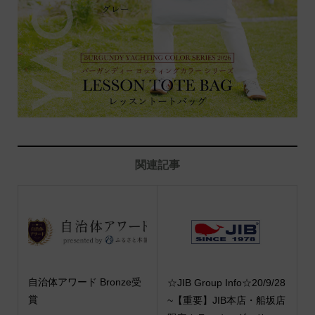
関連記事
自治体アワード Bronze受
☆JIB Group Info☆20/9/28
賞
~【重要】JIB本店・船坂店