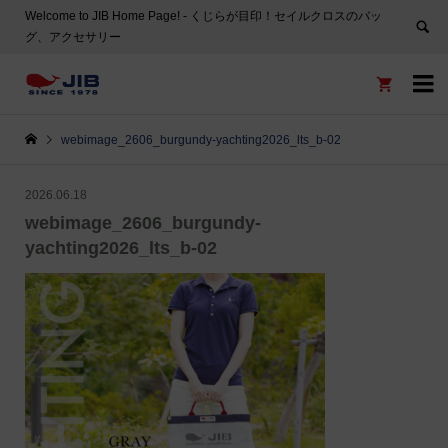
Welcome to JIB Home Page! ‐ くじらが目印！セイルクロスのバッ
グ、アクセサリー


webimage_2606_burgundy-yachting2026_lts_b-02
2026.06.18
webimage_2606_burgundy-
yachting2026_lts_b-02