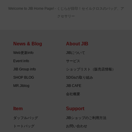
Welcome to JIB Home Page! ‐ くじらが目印！セイルクロスのバッグ、ア
クセサリー
News & Blog
About JIB
Web更新info
JIBについて
Event info
サービス
JIB Group info
ショップリスト（販売店情報）
SHOP BLOG
SDGsの取り組み
MR.Jiblog
JIB CAFE
会社概要
Item
Support
ダッフルバッグ
JIBショップのご利用方法
トートバッグ
お問い合わせ