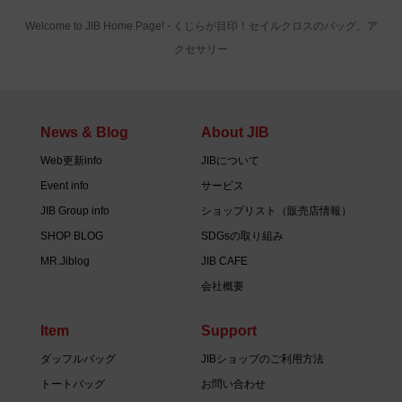
Welcome to JIB Home Page! ‐ くじらが目印！セイルクロスのバッグ、ア
クセサリー
News & Blog
About JIB
Web更新info
JIBについて
Event info
サービス
JIB Group info
ショップリスト（販売店情報）
SHOP BLOG
SDGsの取り組み
MR.Jiblog
JIB CAFE
会社概要
Item
Support
ダッフルバッグ
JIBショップのご利用方法
トートバッグ
お問い合わせ