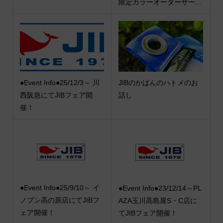
限定カラーオーダーサー...
●Event Info●25/12/3～ 川
JIBのかばんのハトメのお
西阪急にてJIBフェア開
話し
催！
●Event Info●25/9/10～ イ
●Event Info●23/12/14～PL
ノブン高の原店にてJIBフ
AZA玉川高島屋S・C店に
ェア開催！
てJIBフェア開催！