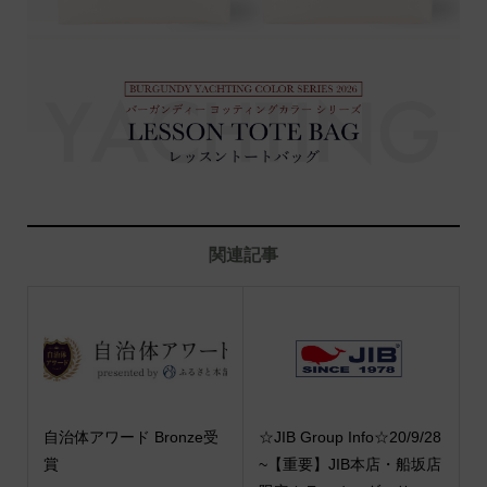
関連記事
自治体アワード Bronze受
☆JIB Group Info☆20/9/28
賞
~【重要】JIB本店・船坂店