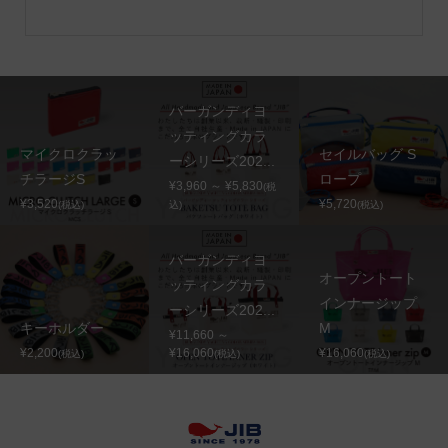
バーガンディヨ
ッティングカラ
マイクロクラッ
セイルバッグ S
ーシリーズ202...
チラージS
ロープ
¥3,960 ～ ¥5,830
(税
¥3,520
¥5,720
(税込)
込)
(税込)
バーガンディヨ
オープントート
ッティングカラ
インナージップ
ーシリーズ202...
キーホルダー
M
¥11,660 ～
¥2,200
¥16,060
¥16,060
(税込)
(税込)
(税込)