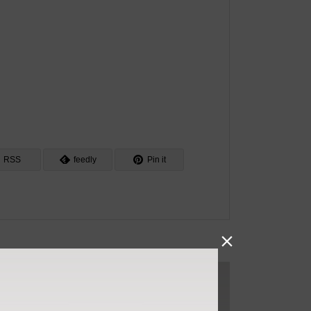
RSS
feedly
Pin it
