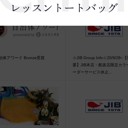
治体アワード Bronze受賞
☆JIB Group Info☆20/9/28~
要】JIB本店・船坂店限定カラ
ーダーサービス休止...