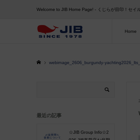
Welcome to JIB Home Page! ‐ くじらが
Home
webimage_2606_burgundy-yachting2026_lts_
最近の記事
☆JIB Group Info☆2
026 JIB直営店お盆期