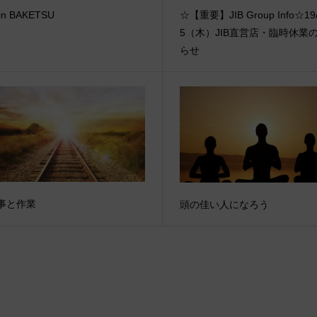
in BAKETSU
☆【重要】JIB Group Info☆19/
5（木）JIB直営店・臨時休業
らせ
事と作業
頭の佳い人になろう