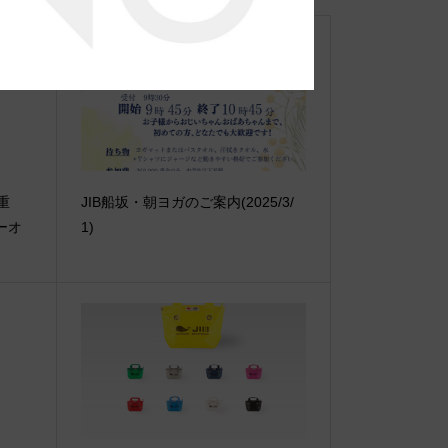
【重
JIB船坂・朝ヨガのご案内(2025/3/
ーオ
1)