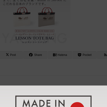
Post
Share
Hatena
Pocket