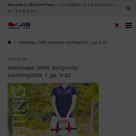
Welcome to JIB Home Page! ‐ くじらが目印！セイルクロスのバッ
グ、アクセサリー


webimage_2606_burgundy-yachting2026_t_ga_b-02
2026.06.18
webimage_2606_burgundy-
yachting2026_t_ga_b-02