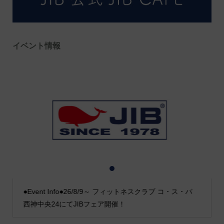
イベント情報
1
2
3
●Event Info●26/8/9～ フィットネスクラブ コ・ス・パ
西神中央24にてJIBフェア開催！