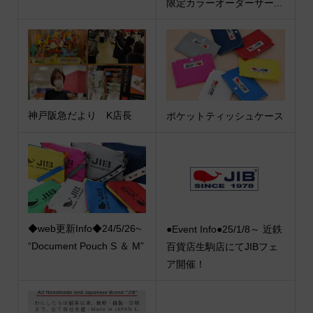
限定カラーオーダーサー...
神戸阪急だより K店長
ポケットティッシュケース
◆web更新Info◆24/5/26~
●Event Info●25/1/8～ 近鉄
“Document Pouch S ＆ M”
百貨店生駒店にてJIBフェ
ア開催！