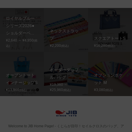
ロイヤルブルー
シリーズ2026●
ネックストラッ
ショルダーベ...
プ
スクエアトートS
¥2,640 ～ ¥4,950
(税
¥2,200
¥16,280
込)
(税込)
(税込)
ボーダーダッフ
オープントート
オプションポケ
ルバッグ
インナージップS
ット M
¥19,360 ～
¥13,860
¥25,960
¥3,080
(税込)
(税込)
(税込)
Welcome to JIB Home Page! ‐ くじらが目印！セイルクロスのバッグ、ア