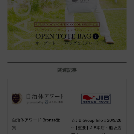
関連記事
自治体アワード Bronze受
☆JIB Group Info☆20/9/28
賞
~【重要】JIB本店・船坂店