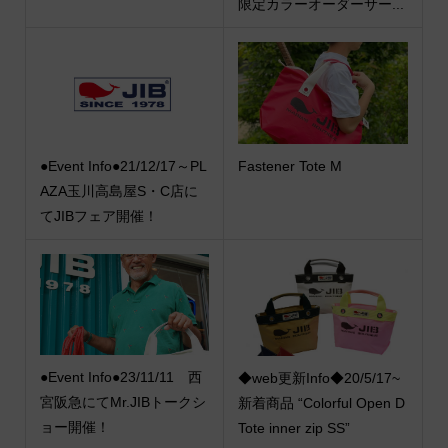
限定カラーオーダーサー...
●Event Info●21/12/17～PL
Fastener Tote M
AZA玉川高島屋S・C店に
てJIBフェア開催！
●Event Info●23/11/11 西
◆web更新Info◆20/5/17~
宮阪急にてMr.JIBトークシ
新着商品 “Colorful Open D
ョー開催！
Tote inner zip SS”