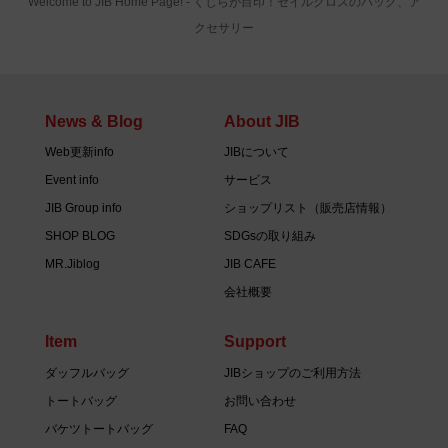
Welcome to JIB Home Page! ‐ くじらが目印！セイルクロスのバッグ、ア
クセサリー
News & Blog
About JIB
Web更新info
JIBについて
Event info
サービス
JIB Group info
ショップリスト（販売店情報）
SHOP BLOG
SDGsの取り組み
MR.Jiblog
JIB CAFE
会社概要
Item
Support
ダッフルバッグ
JIBショップのご利用方法
トートバッグ
お問い合わせ
バケツトートバッグ
FAQ