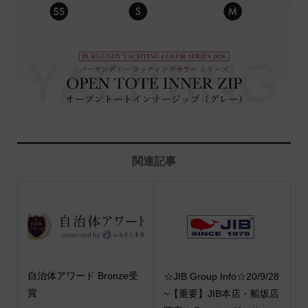
関連記事
自治体アワード Bronze受
☆JIB Group Info☆20/9/28
賞
~【重要】JIB本店・船坂店