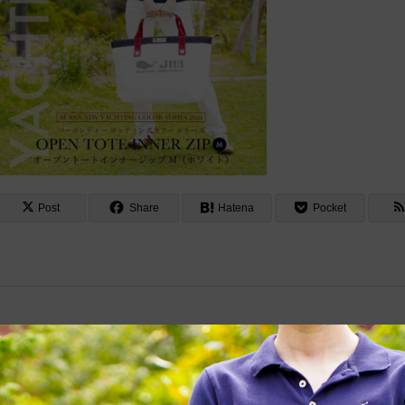
Post
Share
Hatena
Pocket