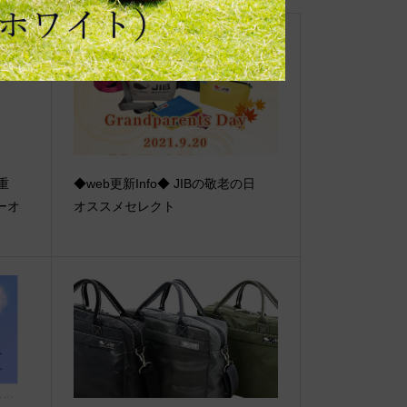
【重
◆web更新Info◆ JIBの敬老の日
ーオ
オススメセレクト