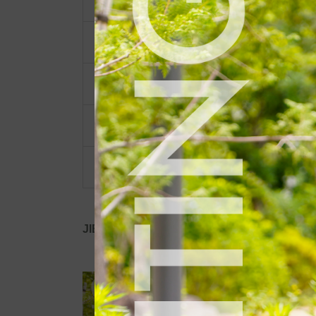
ショルダーベルト
ポーチ・ポシェット
小物類
限定品・限定カラー
その他
JIB公式SNS