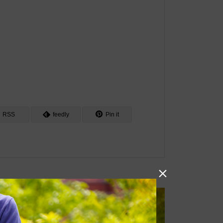
RSS
feedly
Pin it
