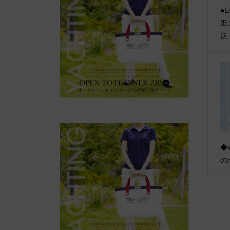
●E
田
店
◆
の