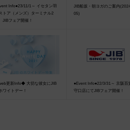
vent Info●23/11/1～ イセタン羽
JIB船坂・朝ヨガのご案内(2024/
ストア（メンズ）ターミナル2
05)
 JIBフェア開催！
web更新Info◆ 大切な彼女にJIB
●Event Info●22/3/31～ 京阪
ホワイトデー！
守口店にてJIBフェア開催！