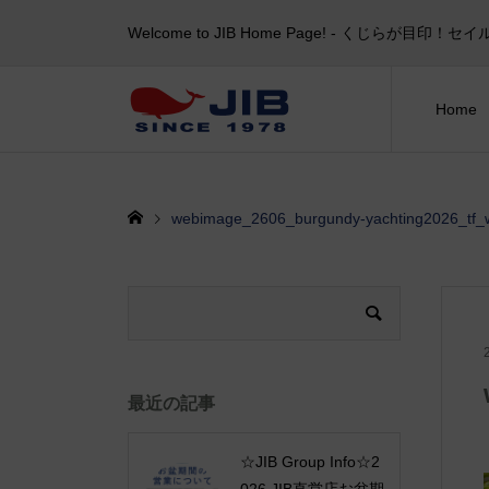
Welcome to JIB Home Page! ‐ くじらが
Home
webimage_2606_burgundy-yachting2026_tf_
最近の記事
☆JIB Group Info☆2
026 JIB直営店お盆期