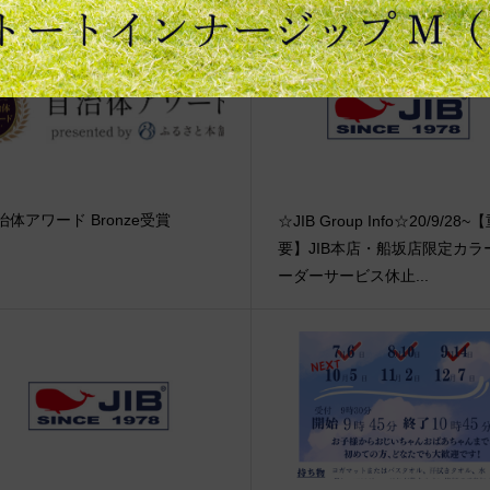
治体アワード Bronze受賞
☆JIB Group Info☆20/9/28~
要】JIB本店・船坂店限定カラ
ーダーサービス休止...