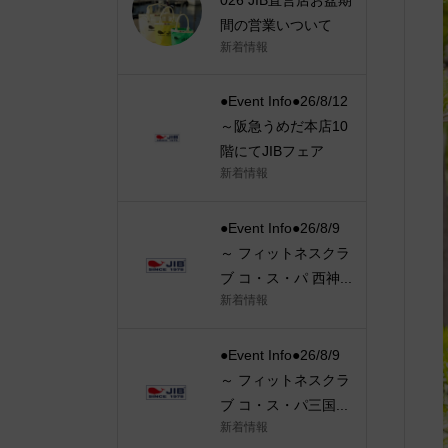
間の営業いついて
新着情報
●Event Info●26/8/12
～阪急うめだ本店10
階にてJIBフェア
新着情報
●Event Info●26/8/9
～ フィットネスクラ
ブ コ・ス・パ 西神...
新着情報
●Event Info●26/8/9
～ フィットネスクラ
ブ コ・ス・パ三国...
新着情報