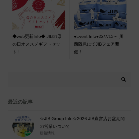
◆web更新Info◆ JIBの母
●Event Info●22/7/13～ 川
の日オススメギフトセッ
西阪急にてJIBフェア開
ト！
催！
最近の記事
☆JIB Group Info☆2026 JIB直営店お盆期間
の営業いついて
新着情報