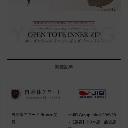
関連記事
自治体アワード Bronze受
☆JIB Group Info☆20/9/28
賞
~【重要】JIB本店・船坂店