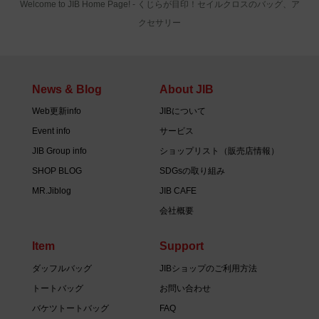
Welcome to JIB Home Page! ‐ くじらが目印！セイルクロスのバッグ、ア
クセサリー
News & Blog
About JIB
Web更新info
JIBについて
Event info
サービス
JIB Group info
ショップリスト（販売店情報）
SHOP BLOG
SDGsの取り組み
MR.Jiblog
JIB CAFE
会社概要
Item
Support
ダッフルバッグ
JIBショップのご利用方法
トートバッグ
お問い合わせ
バケツトートバッグ
FAQ