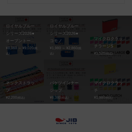
ロイヤルブルー
ロイヤルブルー
シリーズ2026●
シリーズ2026●
マイクロクラッ
オープントー...
コモノ
チラージS
¥8,360 ～ ¥9,020
¥1,980 ～ ¥2,860
(税
(税
¥3,520
込)
込)
(税込)
ネックストラッ
バケツインナー
マイクロクラッ
プ
ジップ
チ
¥2,200
¥6,380
¥1,980
(税込)
(税込)
(税込)