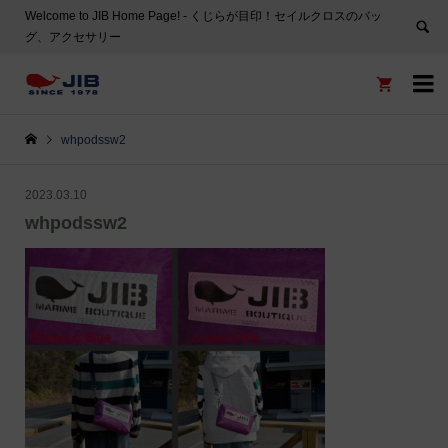
Welcome to JIB Home Page! ‐ くじらが目印！セイルクロスのバッ
グ、アクセサリー


whpodssw2
2023.03.10
whpodssw2