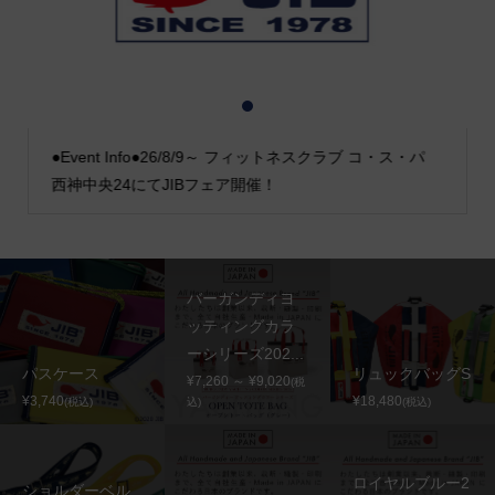
1
2
3
●Event Info●26/8/9～ フィットネスクラブ コ・ス・パ
西神中央24にてJIBフェア開催！
バーガンディヨ
ッティングカラ
ーシリーズ202...
パスケース
リュックバッグS
¥7,260 ～ ¥9,020
(税
¥3,740
¥18,480
(税込)
込)
(税込)
ロイヤルブルー2
ショルダーベル