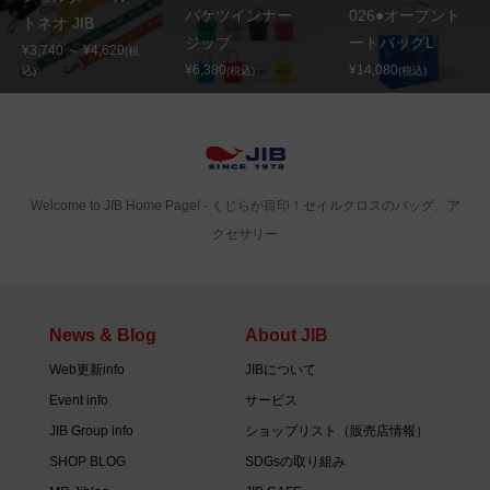
バケツインナー
026●オープント
トネオ JIB
ジップ
ートバッグL
¥3,740 ～ ¥4,620
(税
¥6,380
¥14,080
込)
(税込)
(税込)
Welcome to JIB Home Page! ‐ くじらが目印！セイルクロスのバッグ、ア
クセサリー
News & Blog
About JIB
Web更新info
JIBについて
Event info
サービス
JIB Group info
ショップリスト（販売店情報）
SHOP BLOG
SDGsの取り組み