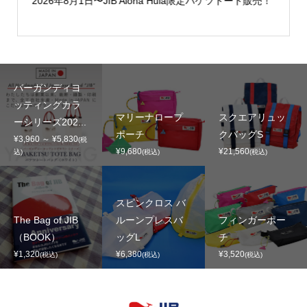
2026年8月1日〜JIB Aloha Hula限定バケツトート販売！
バーガンディヨ
ッティングカラ
マリーナロープ
スクエアリュッ
ーシリーズ202...
ポーチ
クバッグS
¥3,960 ～ ¥5,830
(税
¥9,680
¥21,560
込)
(税込)
(税込)
スピンクロス バ
The Bag of JIB
ルーンプレスバ
フィンガーポー
（BOOK）
ッグL
チ
¥1,320
¥6,380
¥3,520
(税込)
(税込)
(税込)