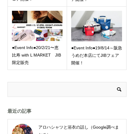
●Event Info●20/2/21〜恵
●Event Info●19/8/14～阪急
比寿 with L MARKET JIB
うめだ本店にてJIBフェア
限定販売
開催！
最近の記事
アロハシャツと浴衣の話し（Google調べま