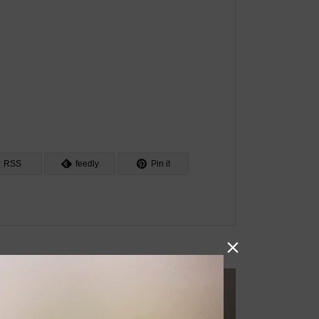
RSS
feedly
Pin it
