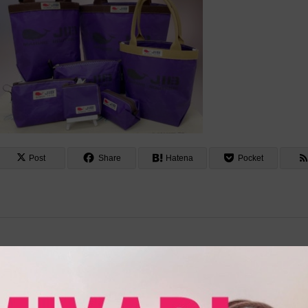
Post
Share
Hatena
Pocket