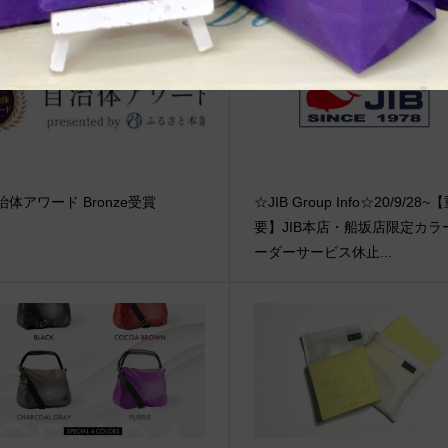
治体アワード Bronze受賞
☆JIB Group Info☆20/9/28~
要】JIB本店・船坂店限定カラ
ーダーサービス休止...