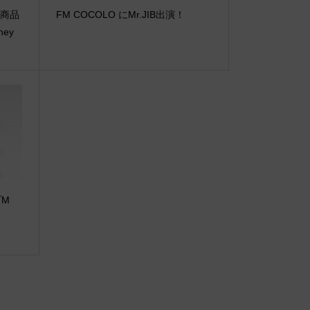
新着商品
FM COCOLO にMr.JIB出演！
ney
プM