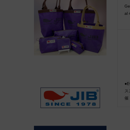
Ge
al
●E
ス
催