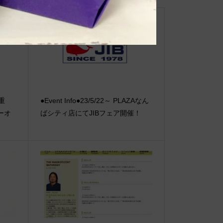
【重
●Event Info●23/5/22～ PLAZAなん
ーオ
ばシティ店にてJIBフェア開催！