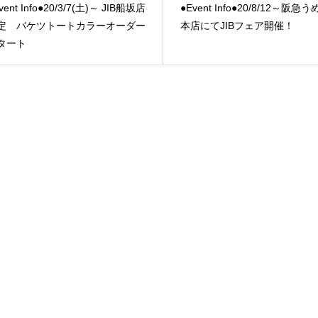
vent Info●20/3/7(土)～ JIB船坂店
●Event Info●20/8/12～阪急
定 バケツトートカラーオーダー
本店にてJIBフェア開催！
タート