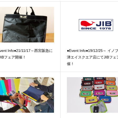
vent Info●21/11/17～西宮阪急に
●Event Info●19/12/25～ イ
JIBフェア開催！
津エイスクエア店にてJIBフェ
催！