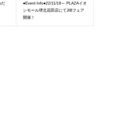
うめだ
●Event Info●22/11/18～ PLAZAイオ
ンモール堺北花田店にてJIBフェア
開催！