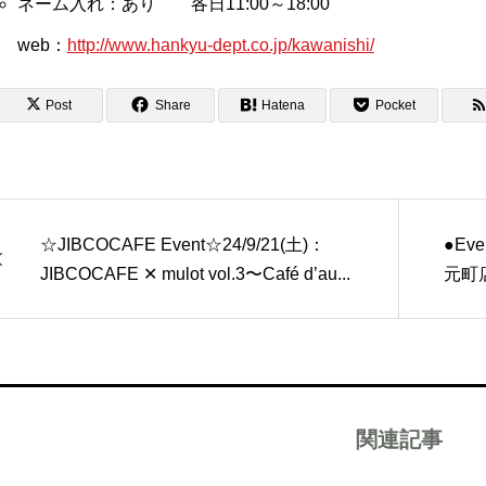
ネーム入れ：あり 各日11:00～18:00
web：
http://www.hankyu-dept.co.jp/kawanishi/
Post
Share
Hatena
Pocket
☆JIBCOCAFE Event☆24/9/21(土)：
●Eve
JIBCOCAFE ✕ mulot vol.3〜Café d’au...
元町
関連記事