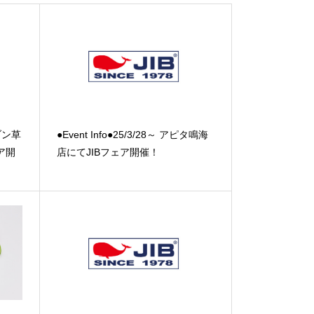
ノブン草
●Event Info●25/3/28～ アピタ鳴海
ア開
店にてJIBフェア開催！