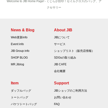
Welcome to JIB Home Page! ‐ くじらが目印！セイルクロスのバッグ、ア
クセサリー
News & Blog
About JIB
Web更新info
JIBについて
Event info
サービス
JIB Group info
ショップリスト（販売店情報）
SHOP BLOG
SDGsの取り組み
MR.Jiblog
JIB CAFE
会社概要
Item
Support
ダッフルバッグ
JIBショップのご利用方法
トートバッグ
お問い合わせ
バケツトートバッグ
FAQ