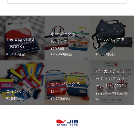
ボーダーダッフ
The Bag of JIB
セイルバッグネ
ルバッグ
（BOOK）
オ
¥19,360 ～
¥1,320
¥25,960
¥6,380
(税込)
(税込)
(税込)
バーガンディヨ
ッティングカラ
セイルバッグ S
ーシリーズ202...
コインケース
ロープ
¥7,260 ～ ¥9,020
(税
¥1,540
¥5,720
(税込)
(税込)
込)