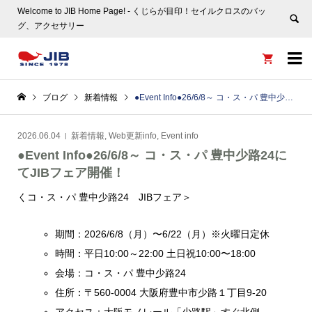
Welcome to JIB Home Page! ‐ くじらが目印！セイルクロスのバッ
グ、アクセサリー


ブログ
新着情報
●Event Info●26/6/8～ コ・ス・パ 豊中少路24にてJIBフェア開催！
2026.06.04
新着情報
,
Web更新info
,
Event info
●Event Info●26/6/8～ コ・ス・パ 豊中少路24に
てJIBフェア開催！
くコ・ス・パ 豊中少路24 JIBフェア＞
期間：2026/6/8（月）〜6/22（月）※火曜日定休
時間：平日10:00～22:00 土日祝10:00〜18:00
会場：コ・ス・パ 豊中少路24
住所：〒560-0004 大阪府豊中市少路１丁目9-20
アクセス：大阪モノレール「少路駅」すぐ北側