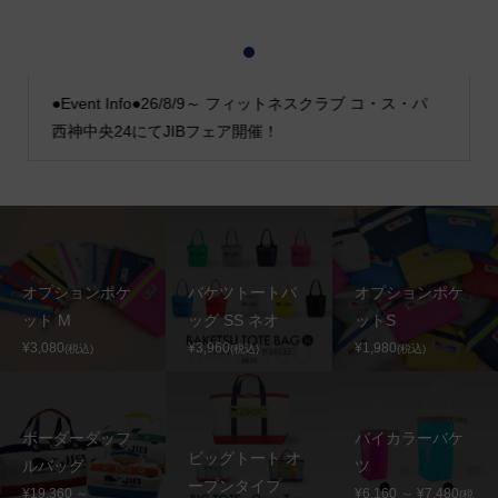
1
2
3
●Event Info●26/8/9～ フィットネスクラブ コ・ス・パ
西神中央24にてJIBフェア開催！
オプションポケ
バケツトートバ
オプションポケ
ット M
ッグ SS ネオ
ットS
¥3,080
¥3,960
¥1,980
(税込)
(税込)
(税込)
ボーダーダッフ
バイカラーバケ
ビッグトート オ
ルバッグ
ツ
ープンタイプ
¥19,360 ～
¥6,160 ～ ¥7,480
(税