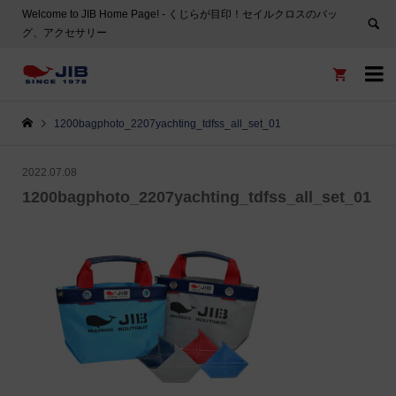
Welcome to JIB Home Page! ‐ くじらが目印！セイルクロスのバッ
グ、アクセサリー


1200bagphoto_2207yachting_tdfss_all_set_01
2022.07.08
1200bagphoto_2207yachting_tdfss_all_set_01