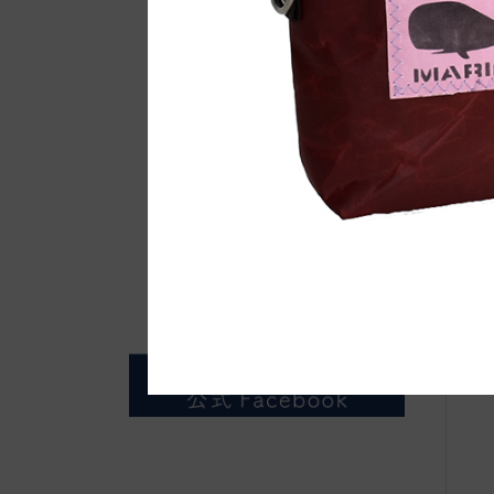
自
M
ま