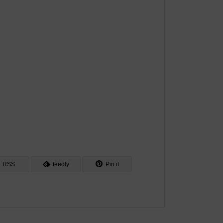
RSS
feedly
Pin it