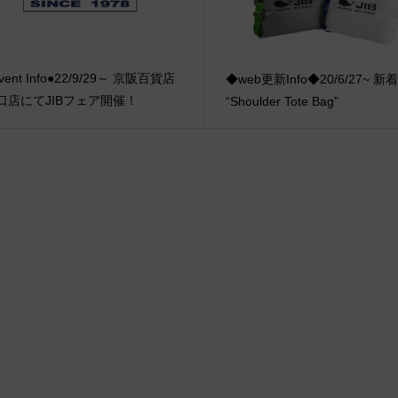
vent Info●22/9/29～ 京阪百貨店
◆web更新Info◆20/6/27~ 
口店にてJIBフェア開催！
“Shoulder Tote Bag”