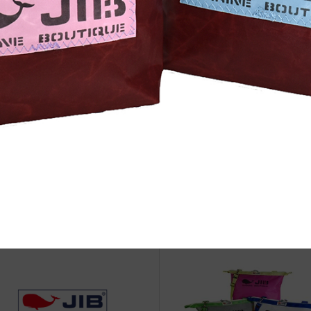
治体アワード Bronze受賞
☆JIB Group Info☆20/9/28~
要】JIB本店・船坂店限定カラ
ーダーサービス休止...
r.JIBさんの”音楽科目”の今昔（い
●Event Info●22/7/1～PLAZ
むかし）「Viva La Company」
にてJIBフェア開催！