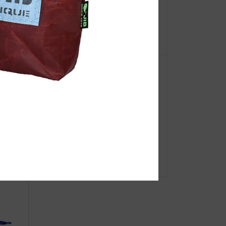
【重
●Event Info●22/8/2～ 枚方T-SITE
ーオ
にてJIBフェア開催！
A東京店
11月1日 JIB✕Cheer Fes.vol.1
チアイベント開催