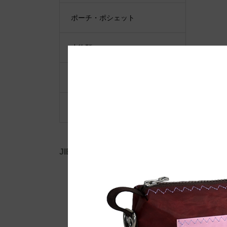
ポーチ・ポシェット
小物類
限定品・限定カラー
その他
JIB公式SNS