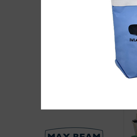
自
●E
店