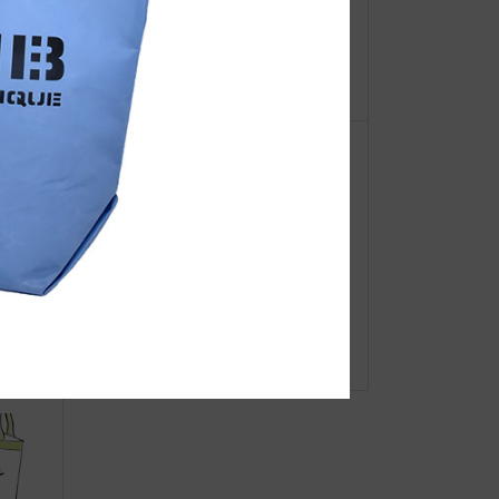
【重
ミニチュアの世界
ーオ
ブン大
◆web更新Info◆ JIBの父の日ギフ
ト シーン別セレクト！