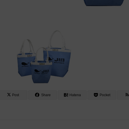
Post
Share
Hatena
Pocket