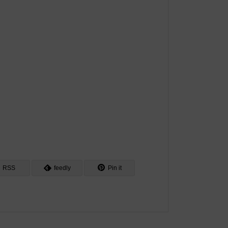
RSS
feedly
Pin it