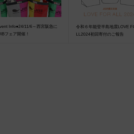
vent Info●24/11/6～西宮阪急に
令和６年能登半島地震LOVE FO
JIBフェア開催！
LL2024初回寄付のご報告