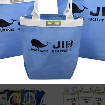
治体アワード Bronze受賞
☆JIB Group Info☆20/9/28~
要】JIB本店・船坂店限定カラ
ーダーサービス休止...
vent Info●22/11/23～ 高島屋玉川
●Event Info●23/6/26～ イノ
にてJIBフェア開催！
和郡山店にてJIBフェア開催！