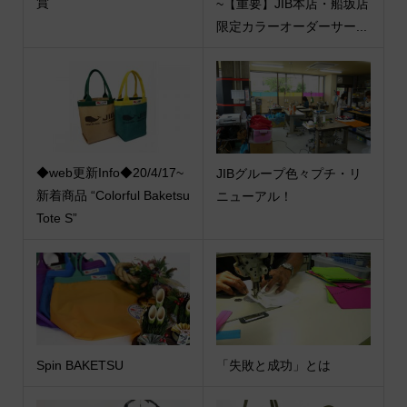
賞
~【重要】JIB本店・船坂店
限定カラーオーダーサー...
◆web更新Info◆20/4/17~
JIBグループ色々プチ・リ
新着商品 “Colorful Baketsu
ニューアル！
Tote S”
Spin BAKETSU
「失敗と成功」とは