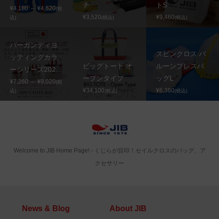
チ
トS
¥4,180 ～ ¥4,620
(税
¥3,520
¥9,460
込)
(税込)
(税込)
バーガンディヨ
スピンクロス バ
ッティングカラ
ビッグトート オ
ルーンプレスバ
ーシリーズ202...
ープンタイプ
ッグL
¥7,260 ～ ¥9,020
(税
¥34,100
¥6,380
込)
(税込)
(税込)
Welcome to JIB Home Page! ‐ くじらが目印！セイルクロスのバッグ、ア
クセサリー
News & Blog
About JIB