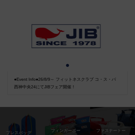
1
2
3
●Event Info●26/8/9～ フィットネスクラブ コ・ス・パ
西神中央24にてJIBフェア開催！
フィンガーポー
ファスナートー
プレスバッグ