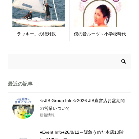
「ラッキー」の絶対数
僕の音ルーツ～小学校時代
最近の記事
☆JIB Group Info☆2026 JIB直営店お盆期間
の営業いついて
新着情報
●Event Info●26/8/12～阪急うめだ本店10階