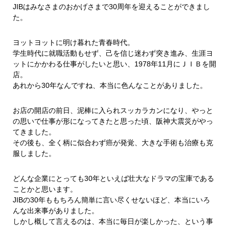
JIBはみなさまのおかげさまで30周年を迎えることができまし
た。
ヨットヨットに明け暮れた青春時代。
学生時代に就職活動もせず、己を信じ迷わず突き進み、生涯ヨ
ットにかかわる仕事がしたいと思い、1978年11月にＪＩＢを開
店。
あれから30年なんですね、本当に色んなことがありました。
お店の開店の前日、泥棒に入られスッカラカンになり、やっと
の思いで仕事が形になってきたと思った頃、阪神大震災がやっ
てきました。
その後も、全く柄に似合わず癌が発覚、大きな手術も治療も克
服しました。
どんな企業にとっても30年といえば壮大なドラマの宝庫である
ことかと思います。
JIBの30年ももちろん簡単に言い尽くせないほど、本当にいろ
んな出来事がありました。
しかし概して言えるのは、本当に毎日が楽しかった、という事