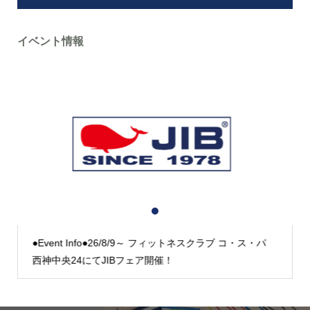
イベント情報
1
2
3
●Event Info●26/8/9～ フィットネスクラブ コ・ス・パ
西神中央24にてJIBフェア開催！