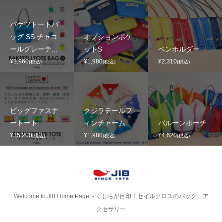
バケツトートバ
ッグ SS チャコ
オプションポケ
ールグレーテ...
ットS
ペンホルダー
¥3,960
¥1,980
¥2,310
(税込)
(税込)
(税込)
ビッグファスナ
クジラテールフ
ートート
ィンチャーム
バルーンポーチ
¥35,200
¥1,980
¥4,620
(税込)
(税込)
(税込)
Welcome to JIB Home Page! ‐ くじらが目印！セイルクロスのバッグ、ア
クセサリー