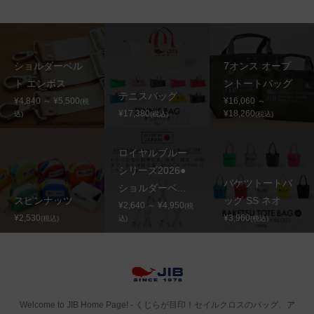
ショルダーベル
7オンス オープ
ト エンボス
ントートバッグ
テニスバッグ
¥4,840 ～ ¥5,500
¥16,060 ～
(税
¥17,380
¥18,260
込)
(税込)
(税込)
ロイヤルブルー
シリーズ2026●
バケツトートバ
ショルダーベ...
スピンナッツ
ッグ SS ネオ
¥2,640 ～ ¥4,950
(税
¥2,530
¥3,960
(税込)
込)
(税込)
Welcome to JIB Home Page! ‐ くじらが目印！セイルクロスのバッグ、ア