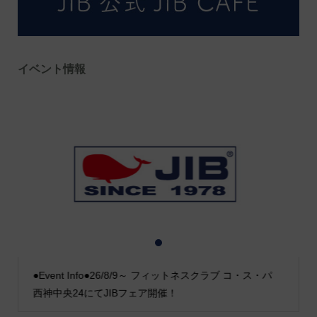
イベント情報
1
2
3
●Event Info●26/8/9～ フィットネスクラブ コ・ス・パ
西神中央24にてJIBフェア開催！