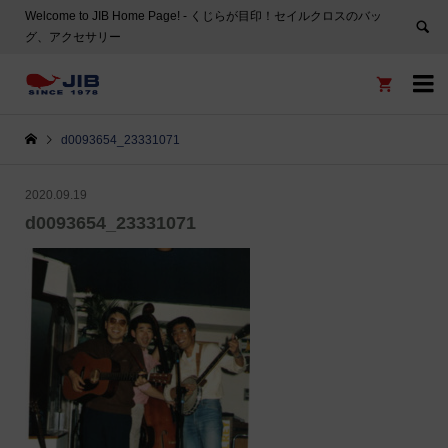
Welcome to JIB Home Page! ‐ くじらが目印！セイルクロスのバッ
グ、アクセサリー


d0093654_23331071
2020.09.19
d0093654_23331071