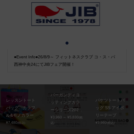
1
2
3
●Event Info●26/8/9～ フィットネスクラブ コ・ス・パ
西神中央24にてJIBフェア開催！
バーガンディヨ
レッスントート
バケツトートバ
ッティングカラ
バッグ カラフ
ッグ SS アイボ
ーシリーズ202...
ル&モノカラー
リーテープ
¥3,960 ～ ¥5,830
(税
¥7,480
¥3,960
(税込)
込)
(税込)