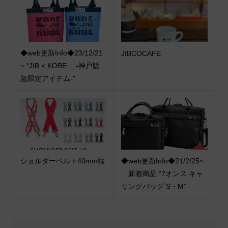
◆web更新Info◆23/12/21
JIBCOCAFE
~ “JIB × KOBE -神戸阪
急限定アイテム-”
ショルダーベルト40mm幅
◆web更新Info◆21/2/25~
新着商品 “7オンス キャ
リングバッグ S・M”