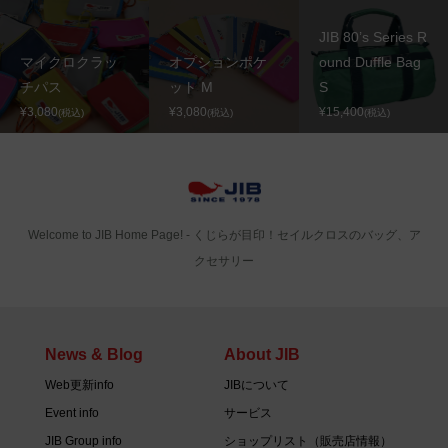
JIB 80’s Series R
マイクロクラッ
オプションポケ
ound Duffle Bag
チパス
ット M
S
¥3,080
¥3,080
¥15,400
(税込)
(税込)
(税込)
Welcome to JIB Home Page! ‐ くじらが目印！セイルクロスのバッグ、ア
クセサリー
News & Blog
About JIB
Web更新info
JIBについて
Event info
サービス
JIB Group info
ショップリスト（販売店情報）