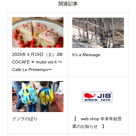
関連記事
2025年４月19日（土）JIB
It’s a Message.
COCAFE ✕ mulot vol.4 〜
Café Le Printemps〜
クジラのぼり
【 web shop 年末年始営
業のお知らせ 】