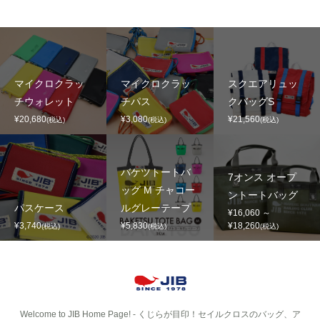
マイクロクラッ
マイクロクラッ
スクエアリュッ
チウォレット
チパス
クバッグS
¥20,680
¥3,080
¥21,560
(税込)
(税込)
(税込)
バケツトートバ
7オンス オープ
ッグ M チャコー
ントートバッグ
パスケース
ルグレーテープ
¥16,060 ～
¥3,740
¥5,830
¥18,260
(税込)
(税込)
(税込)
Welcome to JIB Home Page! ‐ くじらが目印！セイルクロスのバッグ、ア