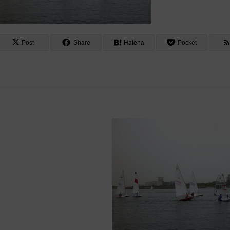
Post
Share
Hatena
Pocket