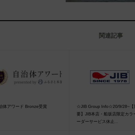
関連記事
治体アワード Bronze受賞
☆JIB Group Info☆20/9/28~
要】JIB本店・船坂店限定カラ
ーダーサービス休止...