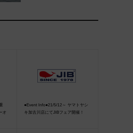
【重
●Event Info●21/5/12～ ヤマトヤシ
ーオ
キ加古川店にてJIBフェア開催！