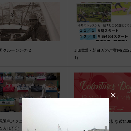
国クルージング-2
JIB船坂・朝ヨガのご案内(2025/
1)

槻阪急スクエア店 2026年1月ネ
◆web更新Info◆ 大切な彼にJI
ム入れ予定
バレンタイン！