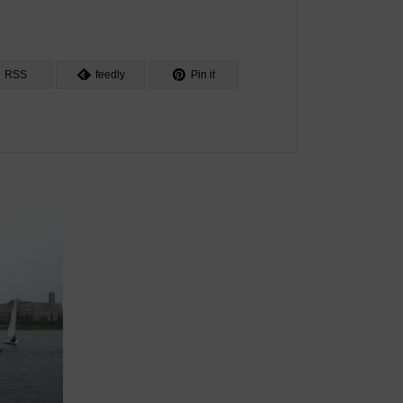
RSS
feedly
Pin it