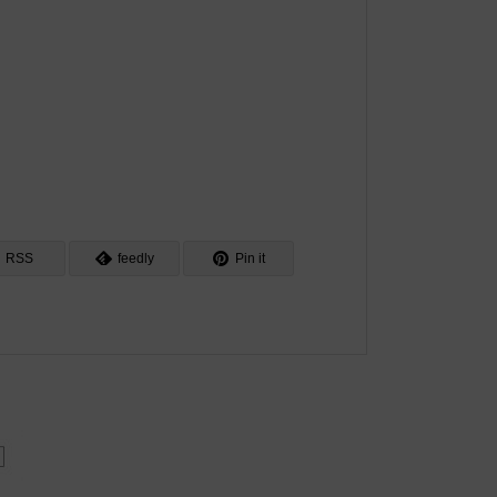
RSS
feedly
Pin it