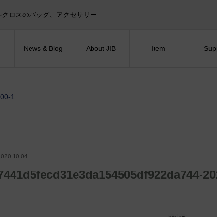
目印！セイルクロスのバッグ、アクセサリー
News & Blog
About JIB
Item
Sup
00-1
2020.10.04
7441d5fecd31e3da154505df922da744-20