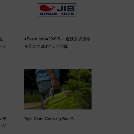
【重
●Event Info●22/6/8～ 近鉄百貨店奈
ーオ
良店にてJIBフェア開催！
ブン草
Spin Cloth Carrying Bag S
ア開