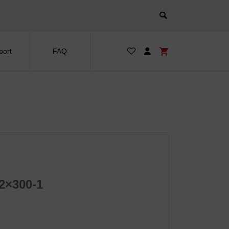
port
FAQ
2×300-1