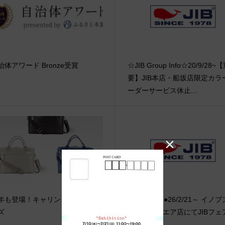
治体アワード Bronze受賞
☆JIB Group Info☆20/9/28~
要】JIB本店・船坂店限定カラ
ーダーサービス休止...

年も登場！キャリングバッグMサ
●Event Info●26/2/21～ イノ
ズ
津エイスクエア店にてJIBフェ
催！