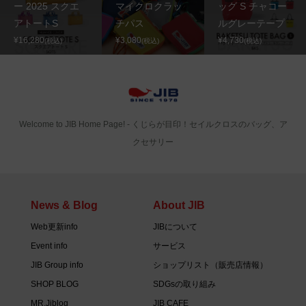
ー 2025 スクエ
マイクロクラッ
ッグ S チャコー
アトートS
チパス
ルグレーテープ
¥16,280
¥3,080
¥4,730
(税込)
(税込)
(税込)
Welcome to JIB Home Page! ‐ くじらが目印！セイルクロスのバッグ、ア
クセサリー
News & Blog
About JIB
Web更新info
JIBについて
Event info
サービス
JIB Group info
ショップリスト（販売店情報）
SHOP BLOG
SDGsの取り組み
MR.Jiblog
JIB CAFE