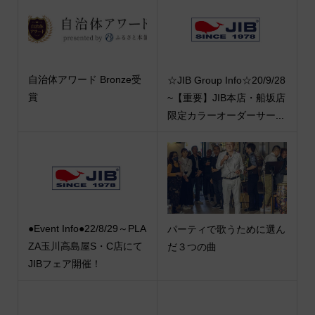
自治体アワード Bronze受
☆JIB Group Info☆20/9/28
賞
~【重要】JIB本店・船坂店
限定カラーオーダーサー...
●Event Info●22/8/29～PLA
パーティで歌うために選ん
ZA玉川高島屋S・C店にて
だ３つの曲
JIBフェア開催！