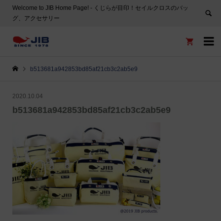
Welcome to JIB Home Page! ‐ くじらが目印！セイルクロスのバッ
グ、アクセサリー


b513681a942853bd85af21cb3c2ab5e9
2020.10.04
b513681a942853bd85af21cb3c2ab5e9