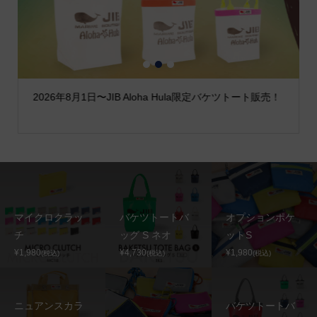
1
2
3
2026年8月1日〜JIB Aloha Hula限定バケツトート販売！
マイクロクラッ
バケツトートバ
オプションポケ
チ
ッグ S ネオ
ットS
¥1,980
¥4,730
¥1,980
(税込)
(税込)
(税込)
ニュアンスカラ
バケツトートバ