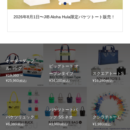
1
2
3
2026年8月1日〜JIB Aloha Hula限定バケツトート販売！
ボーダーダッフ
ビッグトート オ
ルバッグ
ープンタイプ
スクエアトートS
¥19,360 ～
¥25,960
¥34,100
¥16,280
(税込)
(税込)
(税込)
バケツトートバ
バケツリュック
ッグ SS ネオ
クジラチャーム
¥6,380
¥3,960
¥1,980
(税込)
(税込)
(税込)