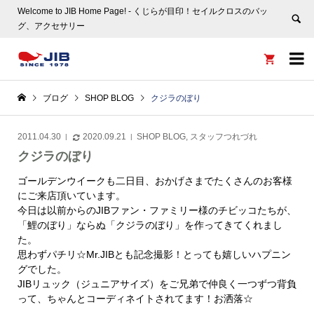
Welcome to JIB Home Page! ‐ くじらが目印！セイルクロスのバッ
グ、アクセサリー


ブログ
SHOP BLOG
クジラのぼり
2011.04.30
2020.09.21
SHOP BLOG
,
スタッフつれづれ
クジラのぼり
ゴールデンウイークも二日目、おかげさまでたくさんのお客様
にご来店頂いています。
今日は以前からのJIBファン・ファミリー様のチビッコたちが、
「鯉のぼり」ならぬ「クジラのぼり」を作ってきてくれまし
た。
思わずパチリ☆Mr.JIBとも記念撮影！とっても嬉しいハプニン
グでした。
JIBリュック（ジュニアサイズ）をご兄弟で仲良く一つずつ背負
って、ちゃんとコーディネイトされてます！お洒落☆