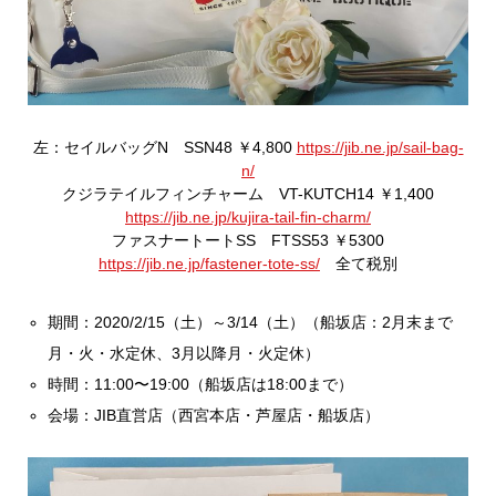
左：セイルバッグN SSN48 ￥4,800
https://jib.ne.jp/sail-bag-
n/
クジラテイルフィンチャーム VT-KUTCH14 ￥1,400
https://jib.ne.jp/kujira-tail-fin-charm/
ファスナートートSS FTSS53 ￥5300
https://jib.ne.jp/fastener-tote-ss/
全て税別
期間：2020/2/15（土）～3/14（土）（船坂店：2月末まで
月・火・水定休、3月以降月・火定休）
時間：11:00〜19:00（船坂店は18:00まで）
会場：JIB直営店（西宮本店・芦屋店・船坂店）