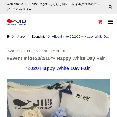
Welcome to JIB Home Page! ‐ くじらが目印！セイルクロスのバッ
グ、アクセサリー


ブログ
Event info
●Event Info●20/2/15〜 Happy White Day Fair
2020.02.12
2020.09.20
Event info
●Event Info●20/2/15〜 Happy White Day Fair
“2020 Happy White Day Fair”