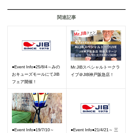
関連記事
●Event Info●25/8/4～みの
Mr.JIBスペシャルトークラ
おキューズモールにてJIB
イブ＠JIB神戸阪急店！
フェア開催！
●Event Info●19/7/10～
●Event Info●21/4/21～ 三