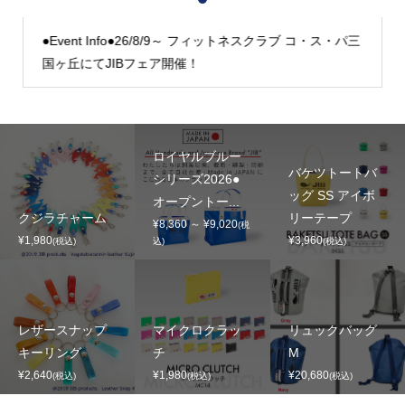
1
2
3
●Event Info●26/8/9～ フィットネスクラブ コ・ス・パ三
国ヶ丘にてJIBフェア開催！
ロイヤルブルー
バケツトートバ
シリーズ2026●
ッグ SS アイボ
オープントー...
クジラチャーム
リーテープ
¥8,360 ～ ¥9,020
(税
¥1,980
¥3,960
(税込)
込)
(税込)
レザースナップ
マイクロクラッ
リュックバッグ
キーリング
チ
M
¥2,640
¥1,980
¥20,680
(税込)
(税込)
(税込)