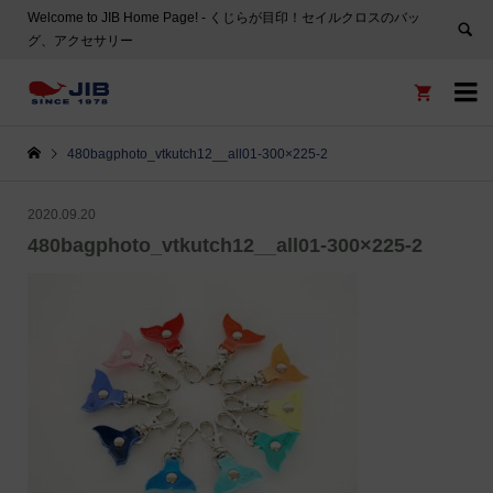
Welcome to JIB Home Page! ‐ くじらが目印！セイルクロスのバッ
グ、アクセサリー


480bagphoto_vtkutch12__all01-300×225-2
2020.09.20
480bagphoto_vtkutch12__all01-300×225-2