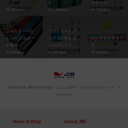
オ
S
ーテープ
¥6,380
¥15,400
¥4,730
(税込)
(税込)
(税込)
ショルダーベル
バケツトートバ
ト ハンドルポー
ッグ SS チャコ
マイクロクラッ
チ専用
ールグレーテ...
チ
¥1,320
¥3,960
¥1,980
(税込)
(税込)
(税込)
Welcome to JIB Home Page! ‐ くじらが目印！セイルクロスのバッグ、ア
クセサリー
News & Blog
About JIB