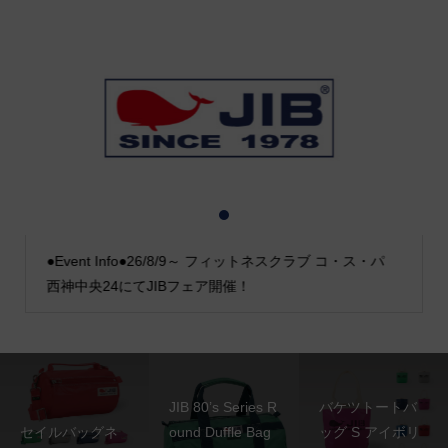
1
2
3
●Event Info●26/8/9～ フィットネスクラブ コ・ス・パ
西神中央24にてJIBフェア開催！
JIB 80’s Series R
バケツトートバ
セイルバッグネ
ound Duffle Bag
ッグ S アイボリ