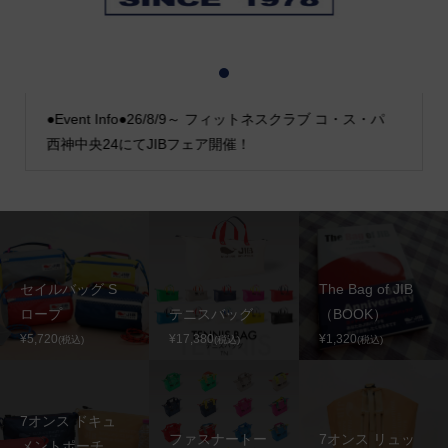
1
2
3
●Event Info●26/8/9～ フィットネスクラブ コ・ス・パ
西神中央24にてJIBフェア開催！
セイルバッグ S
The Bag of JIB
ロープ
テニスバッグ
（BOOK）
¥5,720
¥17,380
¥1,320
(税込)
(税込)
(税込)
7オンス ドキュ
ファスナートー
7オンス リュッ
メントポーチ