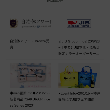
関連記事
自治体アワード Bronze受
☆JIB Group Info☆20/9/28
賞
~【重要】JIB本店・船坂店
限定カラーオーダーサー...
◆web更新Info◆23/3/25~
●Event Info●20/1/15～神戸
新着商品 “SAKURA Prince
阪急にてJIBフェア開催！
ss Series 2023″