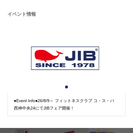
イベント情報
1
2
3
●Event Info●26/8/9～ フィットネスクラブ コ・ス・パ
西神中央24にてJIBフェア開催！