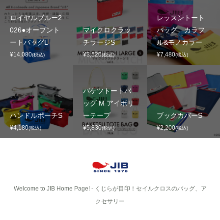
ロイヤルブルー2
レッスントート
026●オープント
マイクロクラッ
バッグ カラフ
ートバッグL
チラージS
ル&モノカラー
¥14,080
¥3,520
¥7,480
(税込)
(税込)
(税込)
バケツトートバ
ッグ M アイボリ
ハンドルポーチS
ーテープ
ブックカバーS
¥4,180
¥5,830
¥2,200
(税込)
(税込)
(税込)
Welcome to JIB Home Page! ‐ くじらが目印！セイルクロスのバッグ、ア
クセサリー