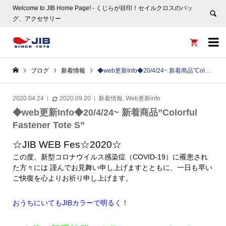
Welcome to JIB Home Page! ‐ くじらが目印！セイルクロスのバッ
グ、アクセサリー


ブログ
新着情報
◆web更新Info◆20/4/24~ 新着商品”Colorful Fastener Tote S”
2020.04.24
2020.09.20
新着情報
,
Web更新info
◆web更新Info◆20/4/24~ 新着商品”Colorful
Fastener Tote S”
☆JIB WEB Fes☆2020☆
この度、新型コロナウイルス感染症（COVID-19）に罹患され
た方々には 謹んでお見舞い申し上げますとともに、一日も早い
ご快復を心よりお祈り申し上げます。
おうちにいてもJIBカラーで明るく！