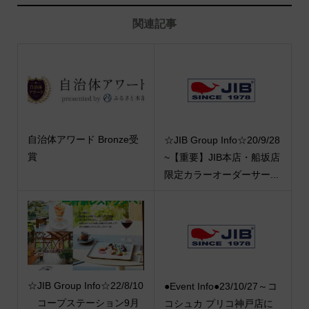
関連記事
自治体アワード Bronze受
☆JIB Group Info☆20/9/28
賞
~【重要】JIB本店・船坂店
限定カラーオーダーサー...
☆JIB Group Info☆22/8/10
●Event Info●23/10/27～コ
コープステーション9月
コシュカ プリコ神戸店に