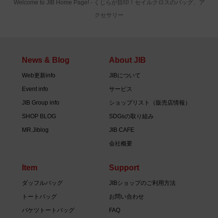
Welcome to JIB Home Page! ‐ くじらが目印！セイルクロスのバッグ、ア
クセサリー
News & Blog
About JIB
Web更新info
JIBについて
Event info
サービス
JIB Group info
ショップリスト（販売店情報）
SHOP BLOG
SDGsの取り組み
MR.Jiblog
JIB CAFE
会社概要
Item
Support
ダッフルバッグ
JIBショップのご利用方法
トートバッグ
お問い合わせ
バケツトートバッグ
FAQ