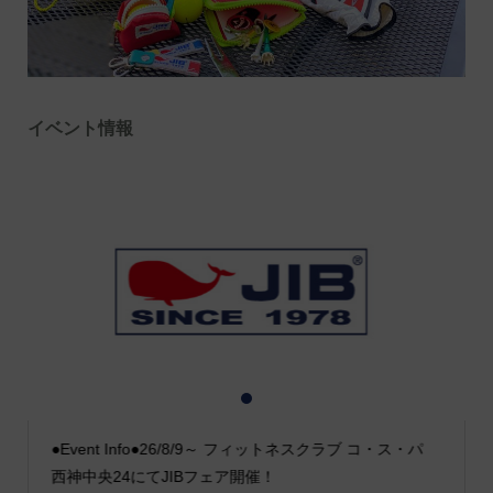
イベント情報
1
2
3
●Event Info●26/8/9～ フィットネスクラブ コ・ス・パ
西神中央24にてJIBフェア開催！