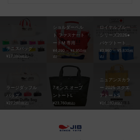
ショルダーベル
ロイヤルブルー
ト ファスナート
シリーズ2026●
ートM 専用
バケツトート...
テニスバッグ
¥4,290 ～ ¥4,950
¥3,960 ～ ¥5,830
(税
(税
¥17,380
(税込)
込)
込)
ニュアンスカラ
ラージダッフル
7オンス オープ
ー 2025 スクエ
バッグ
ントートL
アトートS
¥27,280
¥23,760
¥16,280
(税込)
(税込)
(税込)