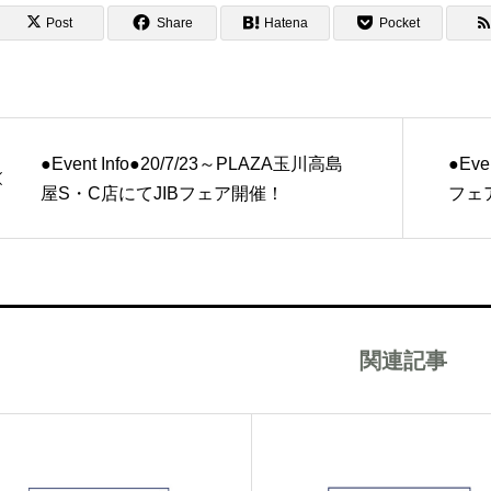
Post
Share
Hatena
Pocket
●Event Info●20/7/23～PLAZA玉川高島
●Eve
屋S・C店にてJIBフェア開催！
フェ
関連記事