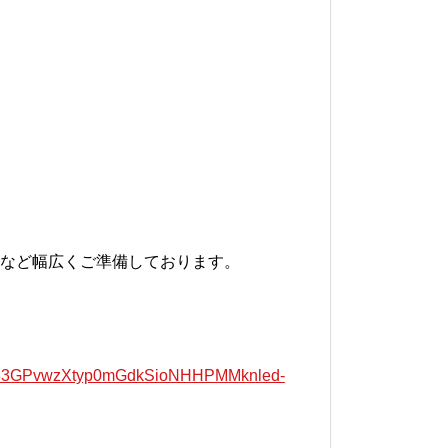
など幅広くご準備しております。
=Txxrb33GPvwzXtyp0mGdkSioNHHPMMknled-