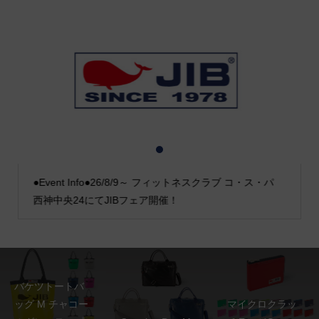
1
2
3
●Event Info●26/8/9～ フィットネスクラブ コ・ス・パ
西神中央24にてJIBフェア開催！
バケツトートバ
ッグ M チャコー
マイクロクラッ