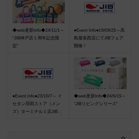
◆web更新Info◆24/11/1～
●Event Info●19/09/25～高
“JIB神戸店１周年記念限
島屋洛西店にてJIBフェア
定”
開催！
●Event Info●23/10/7～ イ
◆web更新Info◆24/5/15～
セタン羽田ストア（メン
“JIBリビングシリーズ”
ズ）ターミナル１店JIB...