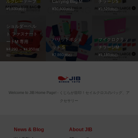
ルグレーテープ
Carrying Bag M
チラージS
¥5,830
¥30,800
¥3,520
(税込)
(税込)
(税込)
ショルダーベル
ト ファスナート
バリットポシェ
マイクロクラッ
ートM 専用
ット S
チラージM
¥4,290 ～ ¥4,950
(税
¥2,860
¥4,180
込)
(税込)
(税込)
Welcome to JIB Home Page! ‐ くじらが目印！セイルクロスのバッグ、ア
クセサリー
News & Blog
About JIB