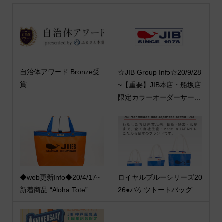
自治体アワード Bronze受
☆JIB Group Info☆20/9/28
賞
~【重要】JIB本店・船坂店
限定カラーオーダーサー...
◆web更新Info◆20/4/17~
ロイヤルブルーシリーズ20
新着商品 “Aloha Tote”
26●バケツトートバッグ