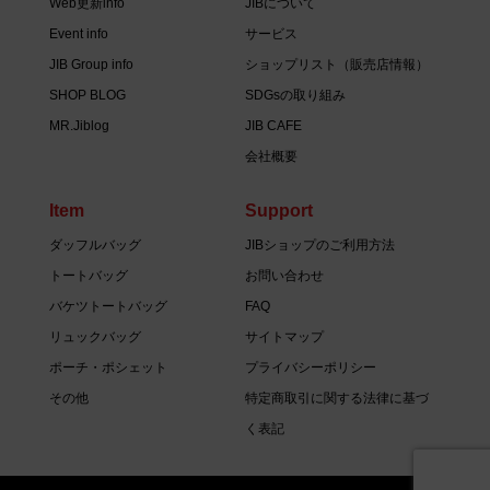
Web更新info
JIBについて
Event info
サービス
JIB Group info
ショップリスト（販売店情報）
SHOP BLOG
SDGsの取り組み
MR.Jiblog
JIB CAFE
会社概要
Item
Support
ダッフルバッグ
JIBショップのご利用方法
トートバッグ
お問い合わせ
バケツトートバッグ
FAQ
リュックバッグ
サイトマップ
ポーチ・ポシェット
プライバシーポリシー
その他
特定商取引に関する法律に基づ
く表記