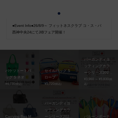
1
2
3
●Event Info●26/8/9～ フィットネスクラブ コ・ス・パ
西神中央24にてJIBフェア開催！
バーガンディヨ
ッティングカラ
バケツトートバ
セイルバッグ S
ーシリーズ202...
ッグ S ネオ
ロープ
¥3,960 ～ ¥5,830
(税
¥4,730
¥5,720
(税込)
(税込)
込)
バーガンディヨ
ッティングカラ
Carrying Bag M
ーシリーズ202...
バルーンポーチ