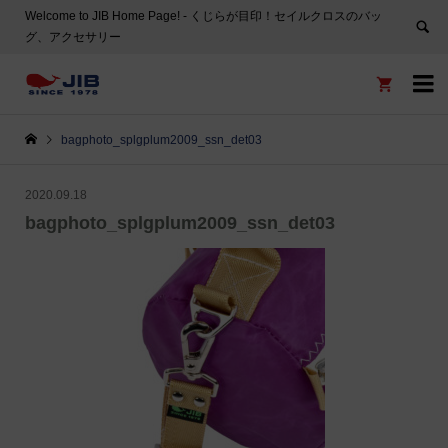
Welcome to JIB Home Page! ‐ くじらが目印！セイルクロスのバッ
グ、アクセサリー


bagphoto_splgplum2009_ssn_det03
2020.09.18
bagphoto_splgplum2009_ssn_det03