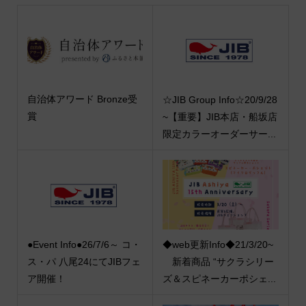
自治体アワード Bronze受
☆JIB Group Info☆20/9/28
賞
~【重要】JIB本店・船坂店
限定カラーオーダーサー...
●Event Info●26/7/6～ コ・
◆web更新Info◆21/3/20~
ス・パ 八尾24にてJIBフェ
新着商品 “サクラシリー
ア開催！
ズ＆スピネーカーポシェ...