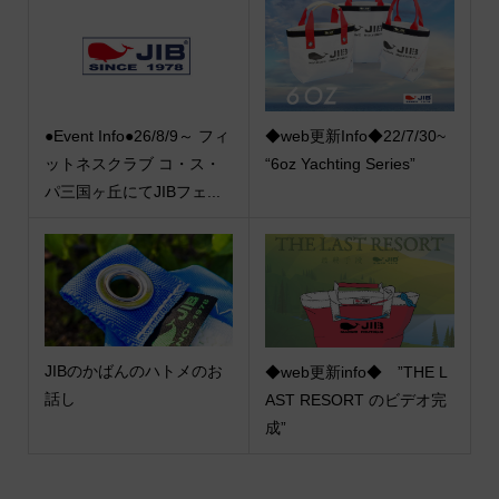
●Event Info●26/8/9～ フィ
◆web更新Info◆22/7/30~
ットネスクラブ コ・ス・
“6oz Yachting Series”
パ三国ヶ丘にてJIBフェ...
JIBのかばんのハトメのお
◆web更新info◆ ”THE L
話し
AST RESORT のビデオ完
成”