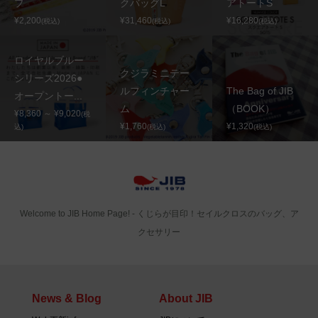
プ
クバッグL
アトートS
¥2,200
¥31,460
¥16,280
(税込)
(税込)
(税込)
ロイヤルブルー
クジラミニテー
シリーズ2026●
ルフィンチャー
The Bag of JIB
オープントー...
ム
（BOOK）
¥8,360 ～ ¥9,020
(税
¥1,760
¥1,320
込)
(税込)
(税込)
Welcome to JIB Home Page! ‐ くじらが目印！セイルクロスのバッグ、ア
クセサリー
News & Blog
About JIB