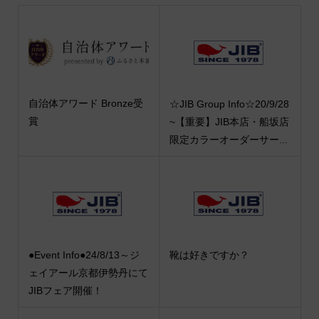
自治体アワード Bronze受
☆JIB Group Info☆20/9/28
賞
~【重要】JIB本店・船坂店
限定カラーオーダーサー...
●Event Info●24/8/13～ジ
靴は好きですか？
ェイアール京都伊勢丹にて
JIBフェア開催！