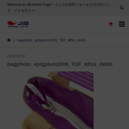
Welcome to JIB Home Page! ‐ くじらが目印！セイルクロスのバッ
グ、アクセサリー


bagphoto_splgplum2009_TDF_tdfss_det01
2020.09.18
bagphoto_splgplum2009_TDF_tdfss_det01