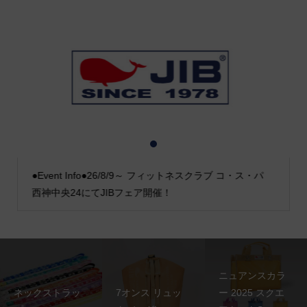
1
2
3
●Event Info●26/8/9～ フィットネスクラブ コ・ス・パ
西神中央24にてJIBフェア開催！
ニュアンスカラ
ネックストラッ
7オンス リュッ
ー 2025 スクエ