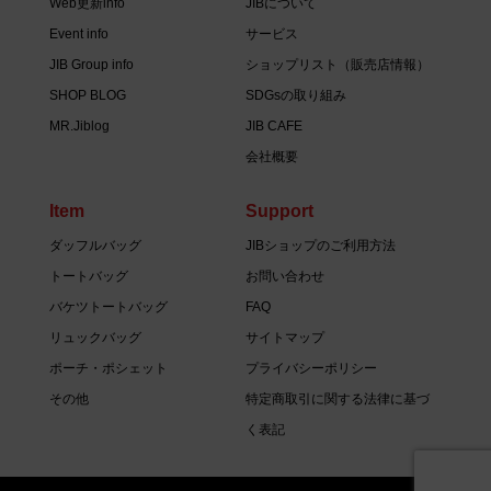
Web更新info
JIBについて
Event info
サービス
JIB Group info
ショップリスト（販売店情報）
SHOP BLOG
SDGsの取り組み
MR.Jiblog
JIB CAFE
会社概要
Item
Support
ダッフルバッグ
JIBショップのご利用方法
トートバッグ
お問い合わせ
バケツトートバッグ
FAQ
リュックバッグ
サイトマップ
ポーチ・ポシェット
プライバシーポリシー
その他
特定商取引に関する法律に基づ
く表記