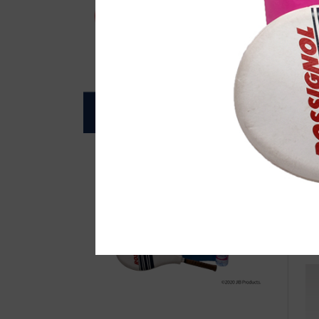
自
●E
て