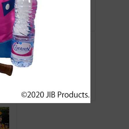
【重
●Event Info●24/8/7～阪急うめだ本
ーオ
店10階にてJIBフェア
阪急に
Gift Wrapping