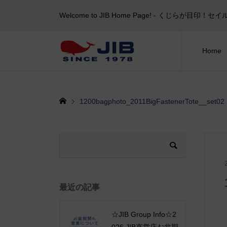
Welcome to JIB Home Page! ‐ くじらが
Home
1200bagphoto_2011BigFastenerTote__set02
最近の記事
☆JIB Group Info☆2
026 JIB直営店お盆期