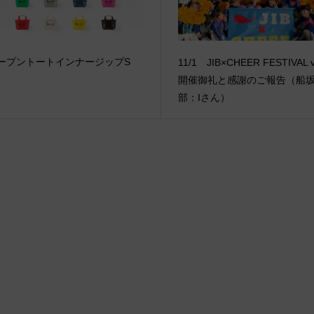
ープントートインナージップS
11/1 JIB×CHEER FESTIVAL v
開催御礼と感謝のご報告（船
部：Iさん）