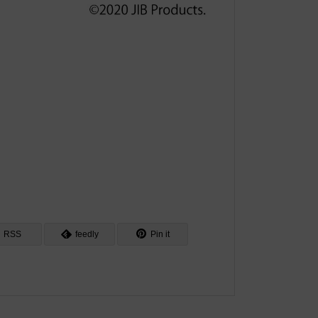
RSS
feedly
Pin it