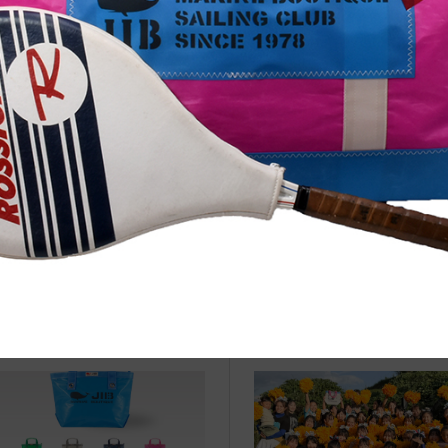
治体アワード Bronze受賞
☆JIB Group Info☆20/9/28~
要】JIB本店・船坂店限定カラ
ーダーサービス休止...
vent Info●23/11/15～ 川西阪急に
●Event Info●19/10/1～西宮
JIBフェア開催！
てJIBフェア開催！