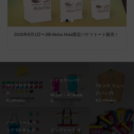
1
2
3
2026年8月1日〜JIB Aloha Hula限定バケツトート販売！
バイカラーバケ
マイクロクラッ
7オンス リュッ
ツ
チ
クバッグL
¥6,160 ～ ¥7,480
(税
¥1,980
¥31,460
(税込)
込)
(税込)
バケツトートバ
ッグ SS チャコ
ビッグトート オ