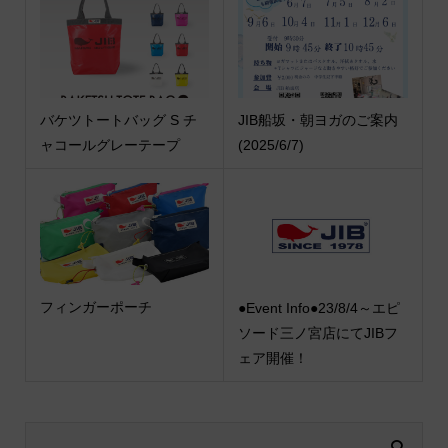
バケツトートバッグ S チ
JIB船坂・朝ヨガのご案内
ャコールグレーテープ
(2025/6/7)
フィンガーポーチ
●Event Info●23/8/4～エピ
ソード三ノ宮店にてJIBフ
ェア開催！