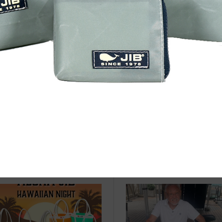
治体アワード Bronze受賞
☆JIB Group Info☆20/9/28~
要】JIB本店・船坂店限定カラ
ーダーサービス休止...
eb更新Info◆23/6/11~ Bicolor B
●Event Info●20/7/15～ 泉北
etsu by MAIA
マヤにてJIBフェア開催