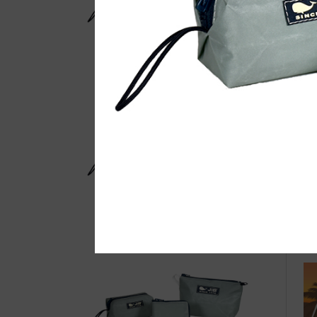
自
◆w
ak