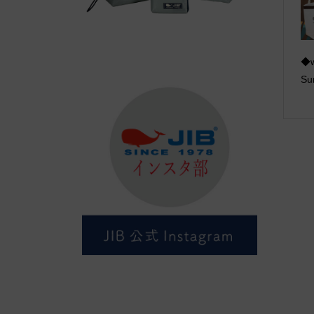
◆w
Su