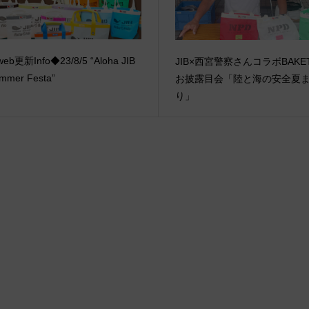
eb更新Info◆23/8/5 “Aloha JIB
JIB×西宮警察さんコラボBAKE
mmer Festa”
お披露目会「陸と海の安全夏
り」