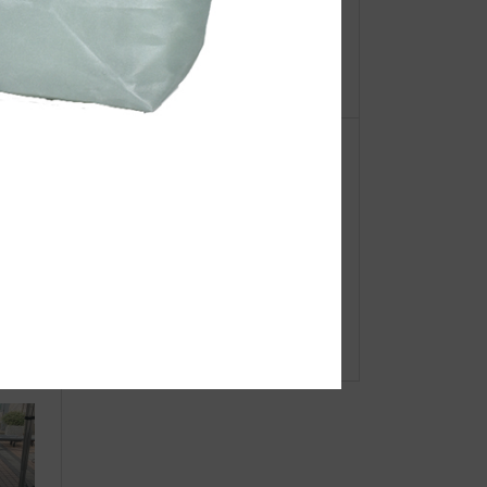
【重
●Event Info●19/9/18～ ヤマトヤシ
ーオ
キ加古川店にてJIBフェア開催！
タカシ
●Event Info●21/11/3～ 川西阪急に
てJIBフェア開催！