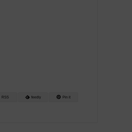
RSS
feedly
Pin it