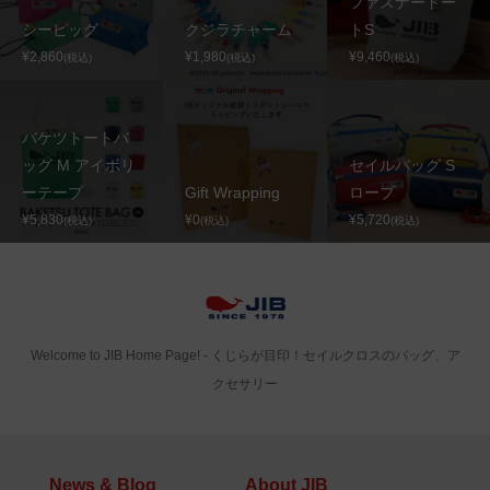
ファスナートー
シーピッグ
クジラチャーム
トS
¥2,860
¥1,980
¥9,460
(税込)
(税込)
(税込)
バケツトートバ
ッグ M アイボリ
セイルバッグ S
ーテープ
Gift Wrapping
ロープ
¥5,830
¥0
¥5,720
(税込)
(税込)
(税込)
Welcome to JIB Home Page! ‐ くじらが目印！セイルクロスのバッグ、ア
クセサリー
News & Blog
About JIB