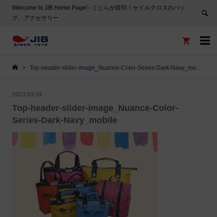
Welcome to JIB Home Page! ‐ くじらが目印！セイルクロスのバッ
グ、アクセサリー


Top-header-slider-image_Nuance-Color-Series-Dark-Navy_mobile
2023.03.04
Top-header-slider-image_Nuance-Color-
Series-Dark-Navy_mobile