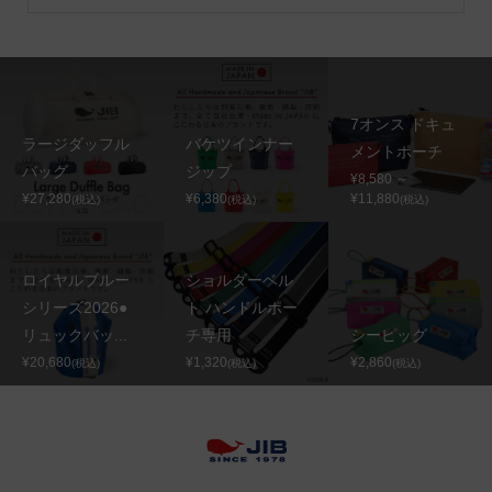
7オンス ドキュ
ラージダッフル
バケツインナー
メントポーチ
バッグ
ジップ
¥8,580 ～
¥27,280
¥6,380
¥11,880
(税込)
(税込)
(税込)
ロイヤルブルー
ショルダーベル
シリーズ2026●
ト ハンドルポー
リュックバッ...
チ専用
シーピッグ
¥20,680
¥1,320
¥2,860
(税込)
(税込)
(税込)