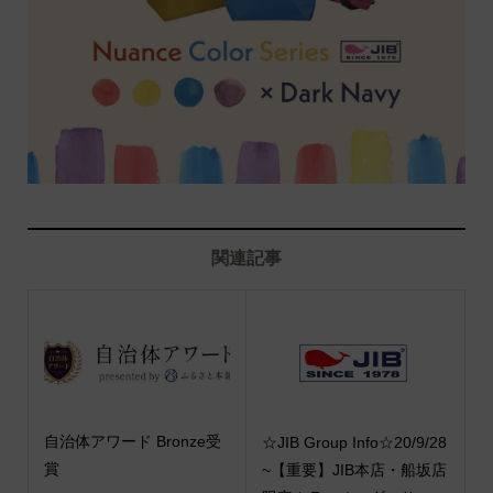
関連記事
自治体アワード Bronze受
☆JIB Group Info☆20/9/28
賞
~【重要】JIB本店・船坂店