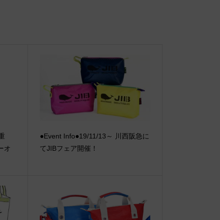
【重
●Event Info●19/11/13～ 川西阪急に
ーオ
てJIBフェア開催！