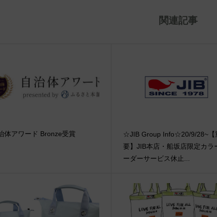
関連記事
治体アワード Bronze受賞
☆JIB Group Info☆20/9/28~
要】JIB本店・船坂店限定カラ
ーダーサービス休止...