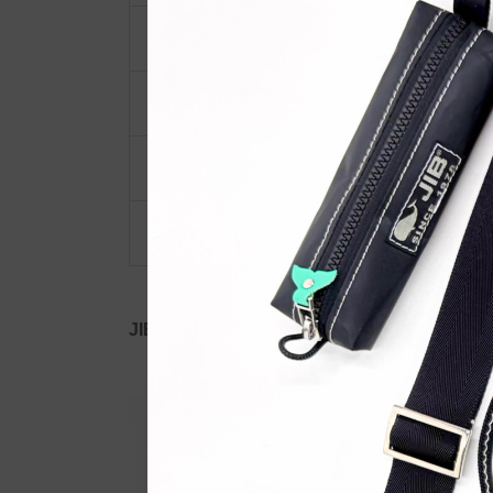
ポーチ・ポシェット
小物類
限定品・限定カラー
その他
JIB公式SNS