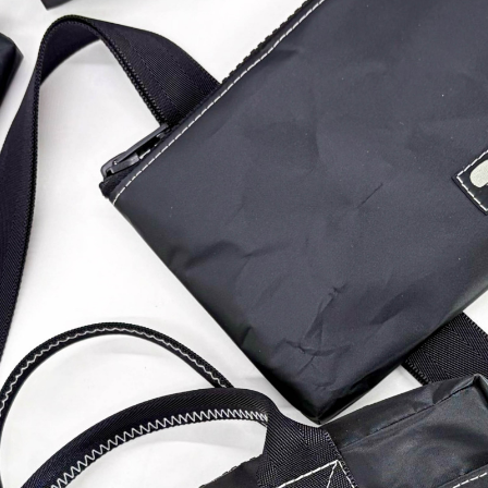
Post
Share
Hatena
Pocket