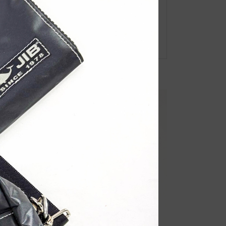
RSS
feedly
Pin it