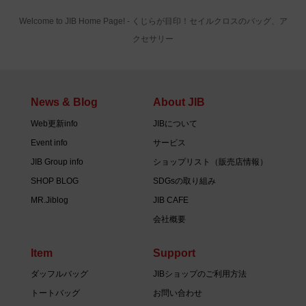
Welcome to JIB Home Page! ‐ くじらが目印！セイルクロスのバッグ、ア
クセサリー
News & Blog
About JIB
Web更新info
JIBについて
Event info
サービス
JIB Group info
ショップリスト（販売店情報）
SHOP BLOG
SDGsの取り組み
MR.Jiblog
JIB CAFE
会社概要
Item
Support
ダッフルバッグ
JIBショップのご利用方法
トートバッグ
お問い合わせ