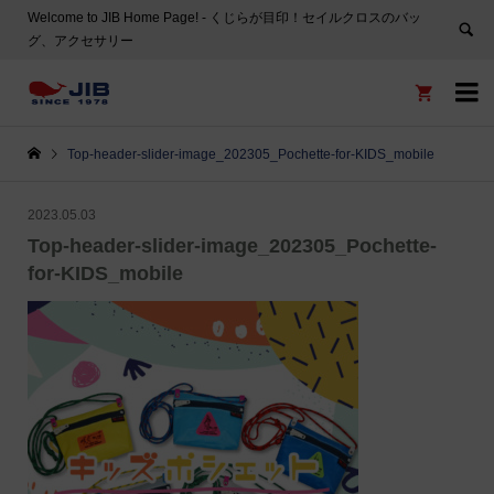
Welcome to JIB Home Page! ‐ くじらが目印！セイルクロスのバッ
グ、アクセサリー


Top-header-slider-image_202305_Pochette-for-KIDS_mobile
2023.05.03
Top-header-slider-image_202305_Pochette-
for-KIDS_mobile