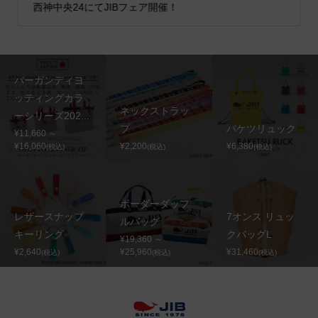
西神中央24にてJIBフェア開催！
バーガンディヨ
ッティングカラ
ネックストラッ
ーシリーズ202...
プ
バケツリュック
¥11,660 ～
¥16,060
¥2,200
¥6,380
(税込)
(税込)
(税込)
ボーダーダッフ
レザースナップ
7オンス リュッ
ルバッグ
キーリング
クバッグL
¥19,360 ～
¥2,640
¥25,960
¥31,460
(税込)
(税込)
(税込)