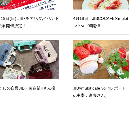
月19日(日) JIB×チア!人気イベント
4月18日 JIBCOCAFE✕mulot
2弾 開催決定！
ントvol.06開催
たしの自慢JIB・製造部Kさん投
JIB×mulot cafe vol.4レポート
ot主宰：進藤さん）