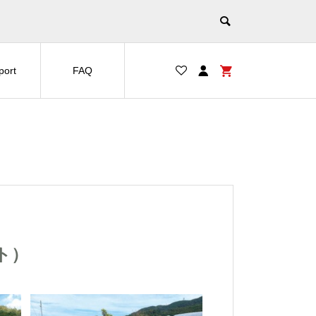
port
FAQ
ト）