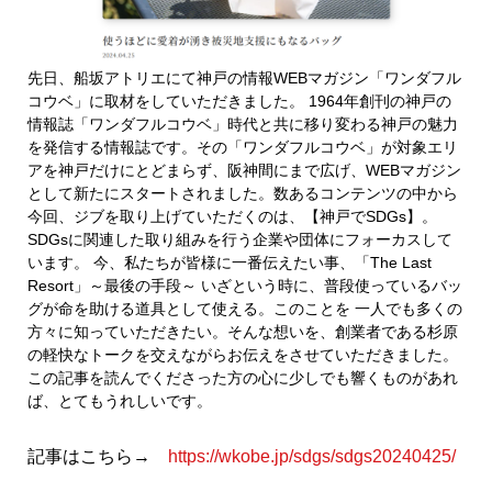
先日、船坂アトリエにて神戸の情報WEBマガジン「ワンダフル
コウベ」に取材をしていただきました。 1964年創刊の神戸の
情報誌「ワンダフルコウベ」時代と共に移り変わる神戸の魅力
を発信する情報誌です。その「ワンダフルコウベ」が対象エリ
アを神戸だけにとどまらず、阪神間にまで広げ、WEBマガジン
として新たにスタートされました。数あるコンテンツの中から
今回、ジブを取り上げていただくのは、【神戸でSDGs】。
SDGsに関連した取り組みを行う企業や団体にフォーカスして
います。 今、私たちが皆様に一番伝えたい事、「The Last
Resort」～最後の手段～ いざという時に、普段使っているバッ
グが命を助ける道具として使える。このことを 一人でも多くの
方々に知っていただきたい。そんな想いを、創業者である杉原
の軽快なトークを交えながらお伝えをさせていただきました。
この記事を読んでくださった方の心に少しでも響くものがあれ
ば、とてもうれしいです。
記事はこちら→
https://wkobe.jp/sdgs/sdgs20240425/