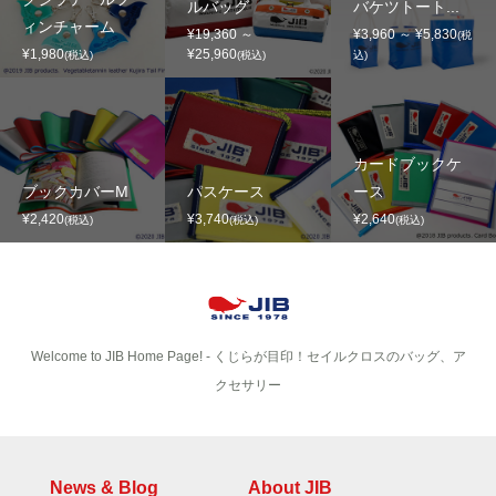
ルバッグ
バケツトート...
ィンチャーム
¥19,360 ～
¥3,960 ～ ¥5,830
(税
¥1,980
¥25,960
(税込)
(税込)
込)
カードブックケ
ブックカバーM
パスケース
ース
¥2,420
¥3,740
¥2,640
(税込)
(税込)
(税込)
Welcome to JIB Home Page! ‐ くじらが目印！セイルクロスのバッグ、ア
クセサリー
News & Blog
About JIB