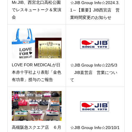
Mr.JIB、西宮北口高松公園
☆JIB Group Info☆2024.3.
でレスキュートーク＆実演
1～【重要】JIB西宮店 営
会
業時間変更のお知らせ
LOVE FOR MEDICALが日
☆JIB Group Info☆22/5/3
本赤十字社より表彰「金色
JIB直営店 営業につい
有功章」授与のご報告
て
高槻阪急スクエア店 ６月
☆JIB Group Info☆20/10/1