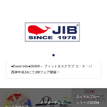
1
2
3
●Event Info●26/8/9～ フィットネスクラブ コ・ス・パ
西神中央24にてJIBフェア開催！
ロイヤルブルー
ボーダーダッフ
シリーズ2026●
クジラテールフ