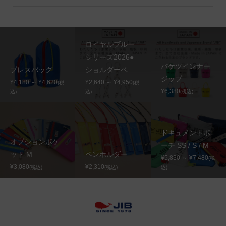
ロイヤルブルー
シリーズ2026●
バケツインナー
プレスバッグ
ショルダーベ...
ジップ
¥4,180 ～ ¥4,620
¥2,640 ～ ¥4,950
(税
(税
¥6,380
込)
込)
(税込)
ドキュメントポ
オプションポケ
ーチ SS / S / M
ット M
ペンホルダー
¥5,830 ～ ¥7,480
(税
¥3,080
¥2,310
(税込)
(税込)
込)