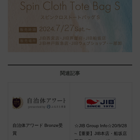
関連記事
自治体アワード Bronze受
☆JIB Group Info☆20/9/28
賞
~【重要】JIB本店・船坂店