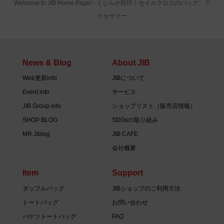
Welcome to JIB Home Page! ‐ くじらが目印！セイルクロスのバッグ、ア
クセサリー
News & Blog
About JIB
Web更新info
JIBについて
Event info
サービス
JIB Group info
ショップリスト（販売店情報）
SHOP BLOG
SDGsの取り組み
MR.Jiblog
JIB CAFE
会社概要
Item
Support
ダッフルバッグ
JIBショップのご利用方法
トートバッグ
お問い合わせ
バケツトートバッグ
FAQ