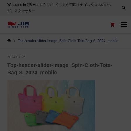
Welcome to JIB Home Page! ‐ くじらが目印！セイルクロスのバッ
グ、アクセサリー


Top-header-slider-image_Spin-Cloth-Tote-Bag-S_2024_mobile
2024.07.26
Top-header-slider-image_Spin-Cloth-Tote-
Bag-S_2024_mobile