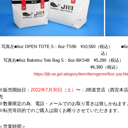
写真左■6oz OPEN TOTE S：6oz-TS96 ¥10,560（税込） ■6oz O
込）
写真右■6oz Baketsu Tote Bag S：6oz-BKS48 ¥5,280（税込） ■
¥6,380（税込）
https://jib.ne.jp/category/item/itemgenre/6oz-yachti
※販売開始日：
2022年7月30日（土）
〜：JIB直営店（
西宮本店
売
※数量限定の為、電話・メールでのお取り置きは致しかねます
※転売等目的でのご購入は固くお断りさせていただきます。
＜営業時間＞