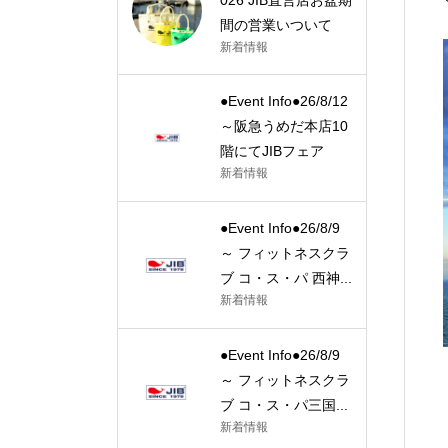
間の営業いついて
新着情報
●Event Info●26/8/12
～阪急うめだ本店10
階にてJIBフェア
新着情報
●Event Info●26/8/9
～ フィットネスクラ
ブ コ・ス・パ 西神...
新着情報
●Event Info●26/8/9
～ フィットネスクラ
ブ コ・ス・パ三国...
新着情報