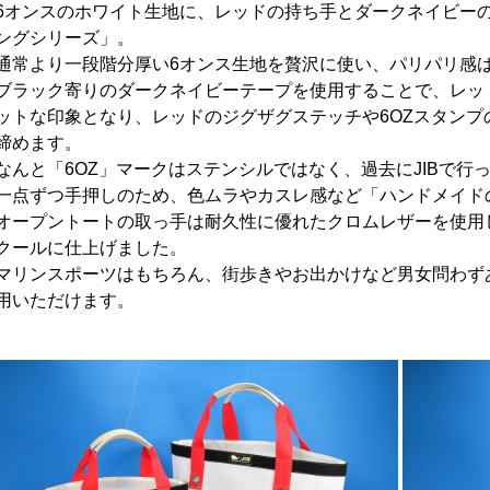
6オンスのホワイト生地に、レッドの持ち手とダークネイビーの
ングシリーズ」。
通常より一段階分厚い6オンス生地を贅沢に使い、パリパリ感
ブラック寄りのダークネイビーテープを使用することで、レッ
ットな印象となり、レッドのジグザグステッチや6OZスタン
締めます。
なんと「6OZ」マークはステンシルではなく、過去にJIBで行
一点ずつ手押しのため、色ムラやカスレ感など「ハンドメイド
オープントートの取っ手は耐久性に優れたクロムレザーを使用
クールに仕上げました。
マリンスポーツはもちろん、街歩きやお出かけなど男女問わず
用いただけます。