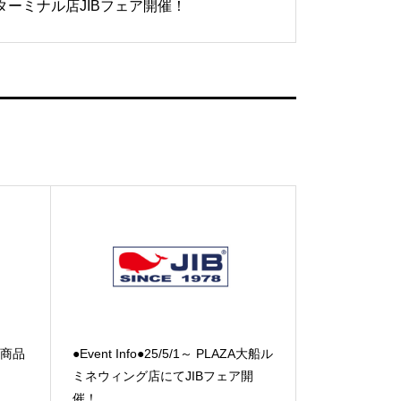
ターミナル店JIBフェア開催！
新着商品
●Event Info●25/5/1～ PLAZA大船ル
ミネウィング店にてJIBフェア開
催！