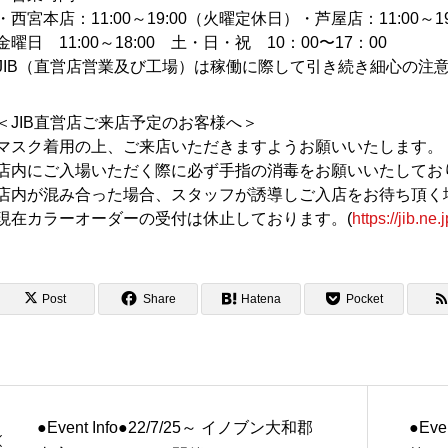
・西宮本店：11:00～19:00（火曜定休日）・芦屋店：11:00
金曜日 11:00～18:00 土・日・祝 10：00〜17：00
JIB（直営店営業及び工場）は稼働に際して引き続き細心の注
＜JIB直営店ご来店予定のお客様へ＞
マスク着用の上、ご来店いただきますようお願いいたします。
店内にご入場いただく際に必ず手指の消毒をお願いいたしてお
店内が混み合った場合、スタッフが誘導しご入店をお待ち頂く
現在カラーオーダーの受付は休止しております。(
https://jib.ne
Post
Share
Hatena
Pocket
●Event Info●22/7/25～ イノブン大和郡
●Eve