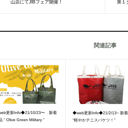
山店にてJIBフェア開催！
第１
関連記事
eb更新Info◆21/10/23〜 新着
◆web更新Info◆21/2/13~ 
 “ Olive Green Military ”
“軽やかテニスバケツ！”