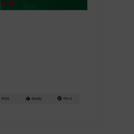
RSS
feedly
Pin it