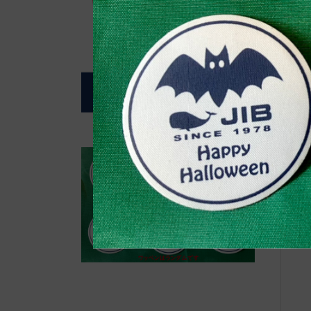
自
J
5)