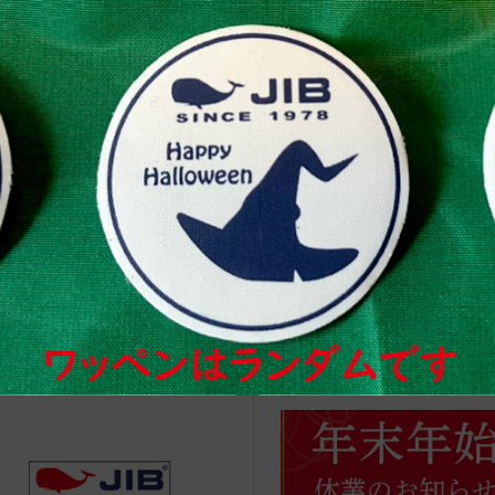
治体アワード Bronze受賞
☆JIB Group Info☆20/9/28~
要】JIB本店・船坂店限定カラ
ーダーサービス休止...
IB船坂・朝ヨガのご案内(2025/4/
●Event Info●24/4/16～銀座
横浜元町店にてJIBフェア開催