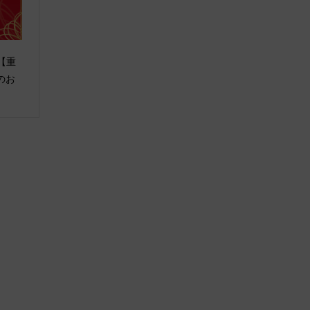
2【重
のお