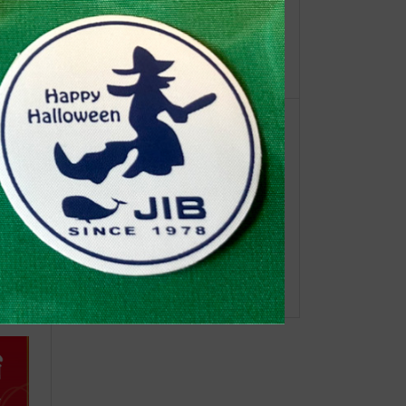
【重
今年の一文字ふりかえり
ーオ
伊東屋
◆web更新Info◆21/4/2~ 新着商品
！
“グラスグリーンシリーズ”