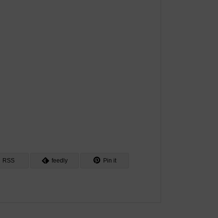
RSS
feedly
Pin it