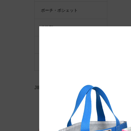
ポーチ・ポシェット
小物類
限定品・限定カラー
その他
JIB公式SNS