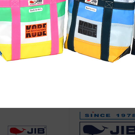
治体アワード Bronze受賞
☆JIB Group Info☆20/9/28~
要】JIB本店・船坂店限定カラ
ーダーサービス休止...
IBのこだわり
●Event Info●19/11/12～梅田
店にてJIBフェア開催！