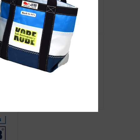
【重
ポケットティッシュケース
ーオ
 蔦屋書
●Event Info●25/7/2～大阪あべのHO
OPにてJIBフェア開催！