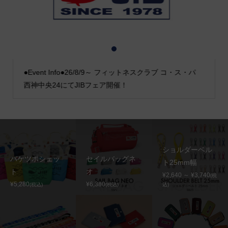
1
2
3
●Event Info●26/8/9～ フィットネスクラブ コ・ス・パ
西神中央24にてJIBフェア開催！
ショルダーベル
バケツポシェッ
セイルバッグネ
ト25mm幅
ト
オ
¥2,640 ～ ¥3,740
(税
¥5,280
¥6,380
(税込)
(税込)
込)