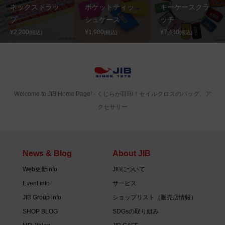
ネックストラッ
ポケットティッ
キーケースクラ
プ
シュケース
ッチ
¥2,200
¥1,980
¥7,480
(税込)
(税込)
(税込)
Welcome to JIB Home Page! ‐ くじらが目印！セイルクロスのバッグ、ア
クセサリー
News & Blog
About JIB
Web更新info
JIBについて
Event info
サービス
JIB Group info
ショップリスト（販売店情報）
SHOP BLOG
SDGsの取り組み