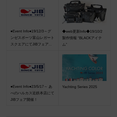
●Event Info●19/12/3～グ
◆web更新Info◆19/10/2
ンゼスポーツ富山レガート
製作情報 “BLACKアイテ
スクエアにてJIBフェア...
ム”
●Event Info●23/5/17～ あ
Yachting Series 2025
べのハルカス近鉄本店にて
JIBフェア開催！