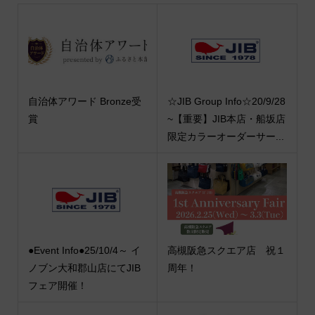
自治体アワード Bronze受
☆JIB Group Info☆20/9/28
賞
~【重要】JIB本店・船坂店
限定カラーオーダーサー...
●Event Info●25/10/4～ イ
高槻阪急スクエア店 祝１
ノブン大和郡山店にてJIB
周年！
フェア開催！