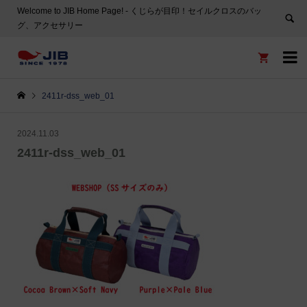
Welcome to JIB Home Page! ‐ くじらが目印！セイルクロスのバッ
グ、アクセサリー


2411r-dss_web_01
2024.11.03
2411r-dss_web_01